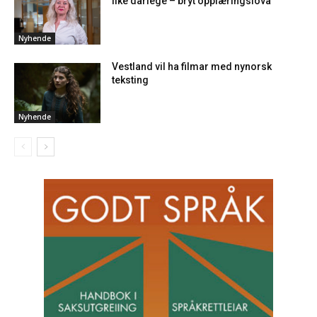
like dårlege – bryt opplæringslova
Nyhende
Vestland vil ha filmar med nynorsk
teksting
Nyhende