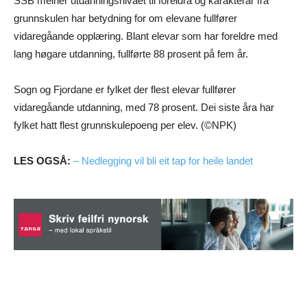
SSB meiner utdanningsnivået til foreldra og karakterar frå
grunnskulen har betydning for om elevane fullfører
vidaregåande opplæring. Blant elevar som har foreldre med
lang høgare utdanning, fullførte 88 prosent på fem år.
Sogn og Fjordane er fylket der flest elevar fullfører
vidaregåande utdanning, med 78 prosent. Dei siste åra har
fylket hatt flest grunnskulepoeng per elev. (©NPK)
LES OGSÅ:
– Nedlegging vil bli eit tap for heile landet