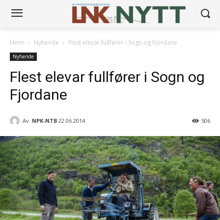
Heim
Nyhende
Flest elevar fullfører i Sogn og Fjordane
Nyhende
Flest elevar fullfører i Sogn og
Fjordane
Av
NPK-NTB
22.06.2014
506