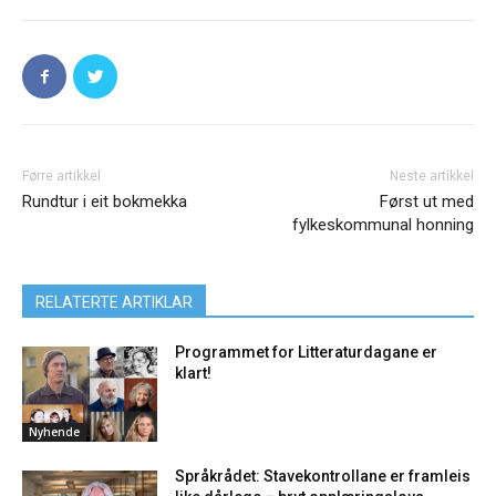
Førre artikkel
Neste artikkel
Rundtur i eit bokmekka
Først ut med
fylkeskommunal honning
RELATERTE ARTIKLAR
Programmet for Litteraturdagane er
klart!
Nyhende
Språkrådet: Stavekontrollane er framleis