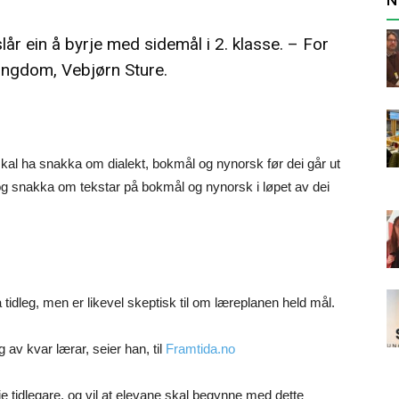
eslår ein å byrje med sidemål i 2. klasse. – For
ålungdom, Vebjørn Sture.
 skal ha snakka om dialekt, bokmål og nynorsk før dei går ut
a og snakka om tekstar på bokmål og nynorsk i løpet av dei
 tidleg, men er likevel skeptisk til om læreplanen held mål.
g av kvar lærar, seier han, til
Framtida.no
 tidlegare, og vil at elevane skal begynne med dette