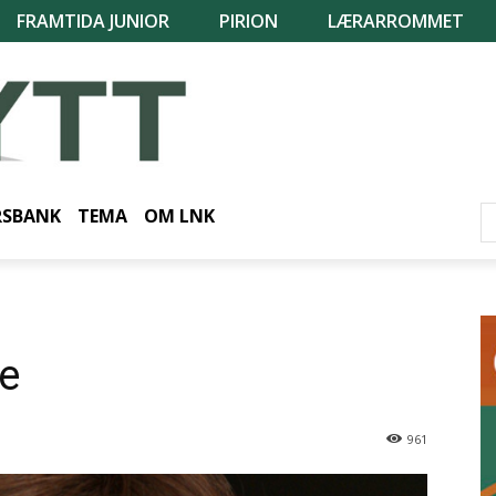
FRAMTIDA JUNIOR
PIRION
LÆRARROMMET
RSBANK
TEMA
OM LNK
de
961