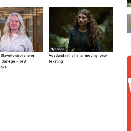
Nyhende
 Stavekontrollane er
Vestland vil ha filmar med nynorsk
e dårlege – bryt
teksting
lova