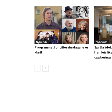
Nyhende
Nyhende
Programmet for Litteraturdagane er
Språkrådet:
klart!
framleis lik
opplærings