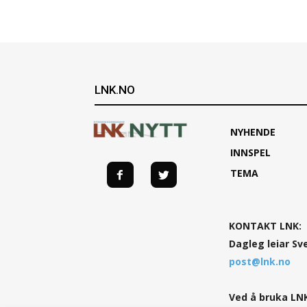
LNK.NO
NYHENDE
INNSPEL
TEMA
KONTAKT LNK:
Dagleg leiar Sv
post@lnk.no
Ved å bruka LNK