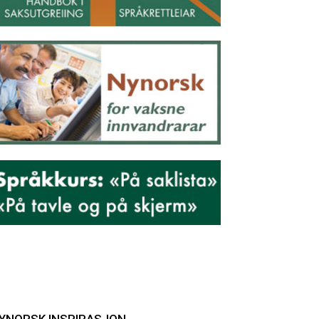
YNORSK INSPIRASJON