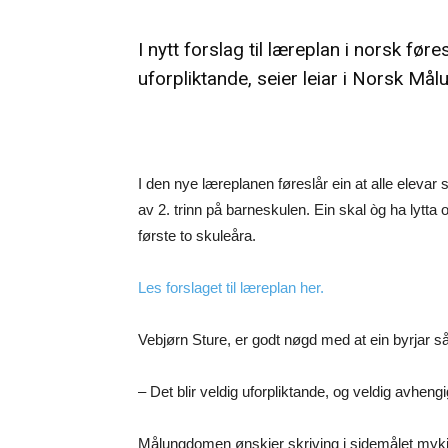
I nytt forslag til læreplan i norsk før
uforpliktande, seier leiar i Norsk M
I den nye læreplanen føreslår ein at alle elevar
av 2. trinn på barneskulen. Ein skal òg ha lytt
første to skuleåra.
Les forslaget til læreplan her.
Vebjørn Sture, er godt nøgd med at ein byrjar så
– Det blir veldig uforpliktande, og veldig avhengi
Målungdomen ønskjer skriving i sidemålet mykje