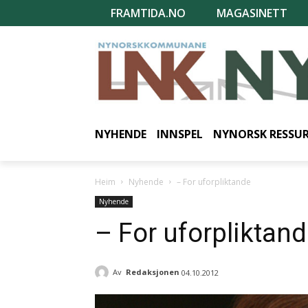
FRAMTIDA.NO
MAGASINETT
NYHENDE
INNSPEL
NYNORSK RESSU
Heim
Nyhende
– For uforpliktande
Nyhende
– For uforpliktan
Av
Redaksjonen
04.10.2012