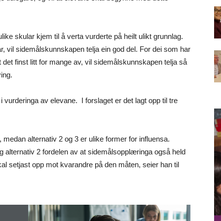
 ulike skular kjem til å verta vurderte på heilt ulikt grunnlag.
r, vil sidemålskunnskapen telja ein god del. For dei som har
at det finst litt for mange av, vil sidemålskunnskapen telja så
ing.
 i vurderinga av elevane.
I forslaget er det lagt opp til tre
 medan alternativ 2 og 3 er ulike former for influensa.
 og alternativ 2 fordelen av at sidemålsopplæringa også held
skal setjast opp mot kvarandre på den måten, seier han til