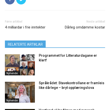
Førre artikkel
Neste artikkel
4 milliardar i frie inntekter
Dårleg omdømme kostar
RELATERTE ARTIKLAR
Programmet for Litteraturdagane er
klart!
Nyhende
Språkrådet: Stavekontrollane er framleis
like dårlege – bryt opplæringslova
Nyhende