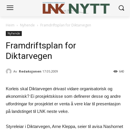
Heim
Nyhende
Framdriftsplan for Diktarvegen
Nyhende
Framdriftsplan for
Diktarvegen
Av
Redaksjonen
17.05.2009
640
Korleis skal Diktarvegen drivast vidare organisatorisk og
økonomisk? Ei prosjektskisse som definerer desse og andre
utfordringar for prosjektet er venta å vere klar til presentasjon
på landstinget til LNK neste veke.
Styreleiar i Diktarvegen, Arne Kleppa, seier til avisa Nashornet