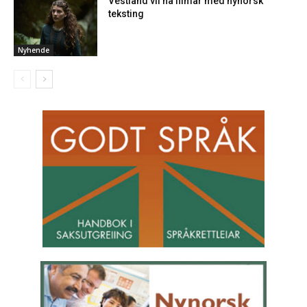
Vestland vil ha filmar med nynorsk
teksting
Nyhende