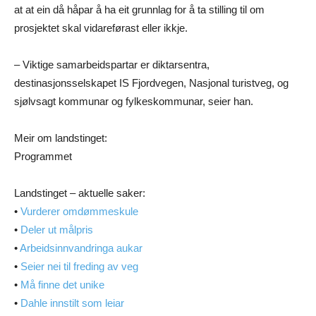
at at ein då håpar å ha eit grunnlag for å ta stilling til om
prosjektet skal vidareførast eller ikkje.
– Viktige samarbeidspartar er diktarsentra,
destinasjonsselskapet IS Fjordvegen, Nasjonal turistveg, og
sjølvsagt kommunar og fylkeskommunar, seier han.
Meir om landstinget:
Programmet
Landstinget – aktuelle saker:
•
Vurderer omdømmeskule
•
Deler ut målpris
•
Arbeidsinnvandringa aukar
•
Seier nei til freding av veg
•
Må finne det unike
•
Dahle innstilt som leiar