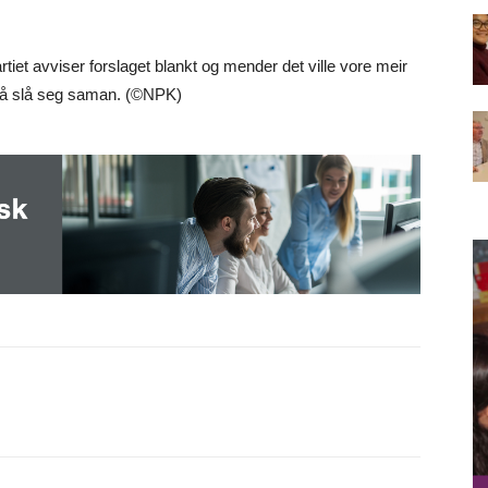
rtiet avviser forslaget blankt og mender det ville vore meir
il å slå seg saman. (©NPK)