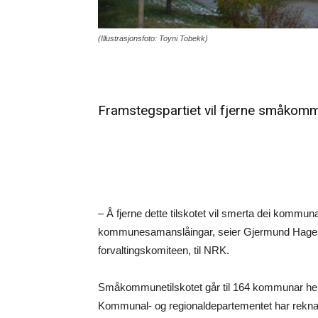
(Illustrasjonsfoto: Toyni Tobekk)
Framstegspartiet vil fjerne småkomm
– Å fjerne dette tilskotet vil smerta dei kommun
kommunesamanslåingar, seier Gjermund Hages
forvaltingskomiteen, til NRK.
Småkommunetilskotet går til 164 kommunar her 
Kommunal- og regionaldepartementet har rekna ut 