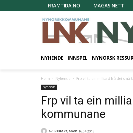
FRAMTIDA.NO
MAGASINETT
NYHENDE
INNSPEL
NYNORSK RESSU
Heim
Nyhende
Frp vil ta ein milliard frå dei s
Nyhende
Frp vil ta ein mill
kommunane
Av
Redaksjonen
16.04.2013