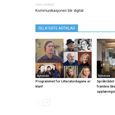
Førre artikkel
Kommunikasjonen blir digital
RELATERTE ARTIKLAR
Nyhende
Nyhende
Programmet for Litteraturdagane er
Språkrådet:
klart!
framleis lik
opplærings