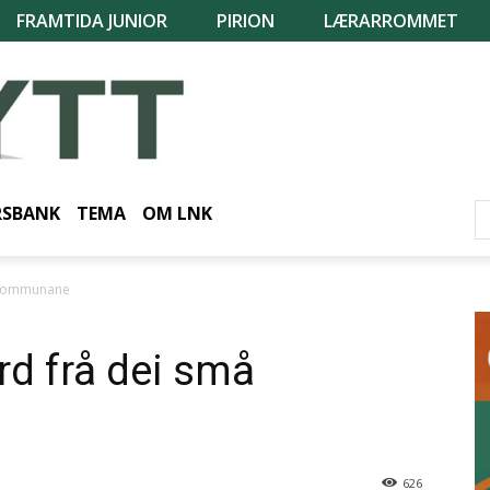
FRAMTIDA JUNIOR
PIRION
LÆRARROMMET
RSBANK
TEMA
OM LNK
må kommunane
iard frå dei små
626