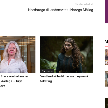
Neste artikkel
Nordstoga til landsmøtet i Noregs Mållag
M
Nyhende
 Stavekontrollane er
Vestland vil ha filmar med nynorsk
e dårlege – bryt
teksting
lova