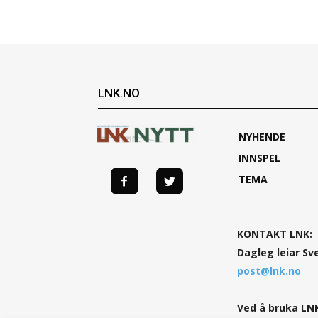
LNK.NO
NYHENDE
INNSPEL
TEMA
KONTAKT LNK:
Dagleg leiar Sv
post@lnk.no
Ved å bruka LNK