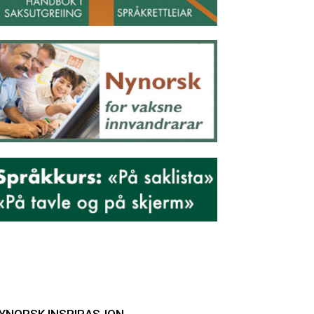
YNORSK INSPIRASJON