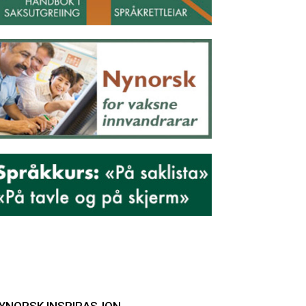
YNORSK INSPIRASJON