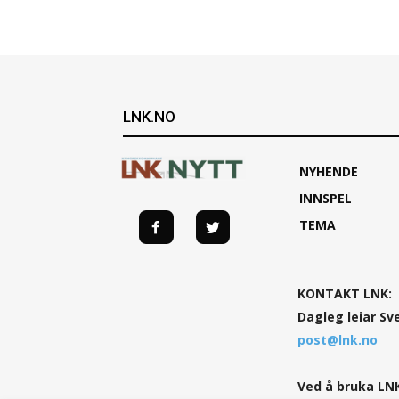
LNK.NO
NYHENDE
INNSPEL
TEMA
KONTAKT LNK:
Dagleg leiar Sv
post@lnk.no
Ved å bruka LNK