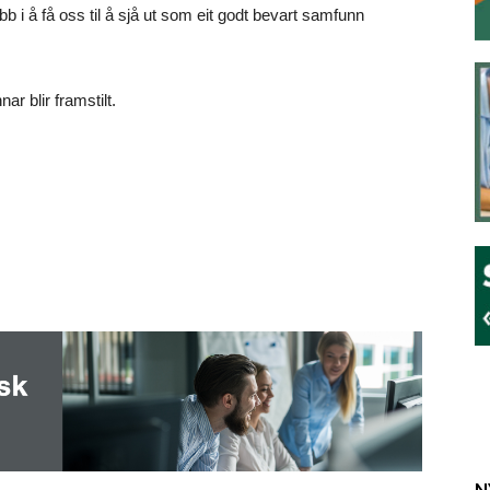
bb i å få oss til å sjå ut som eit godt bevart samfunn
r blir framstilt.
N