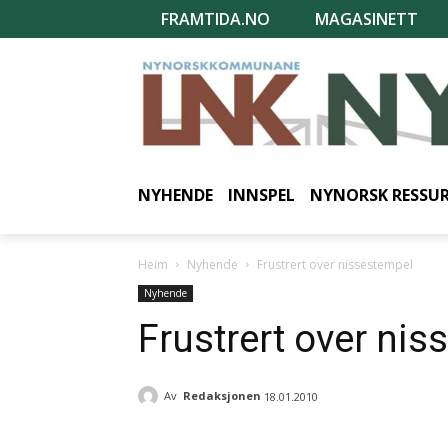
FRAMTIDA.NO
MAGASINETT
NYHENDE
INNSPEL
NYNORSK RESSU
Heim
Nyhende
Frustrert over nissestempel
Nyhende
Frustrert over ni
Av
Redaksjonen
18.01.2010