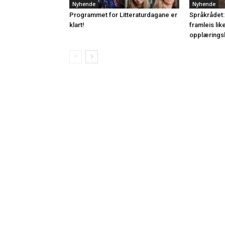
Nyhende
Nyhende
Programmet for Litteraturdagane er
Språkrådet:
klart!
framleis lik
opplærings