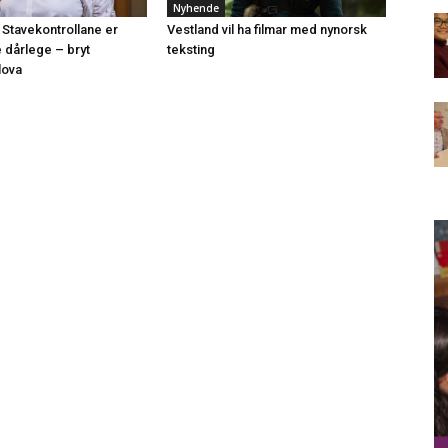
Nyhende
 Stavekontrollane er
Vestland vil ha filmar med nynorsk
e dårlege – bryt
teksting
lova