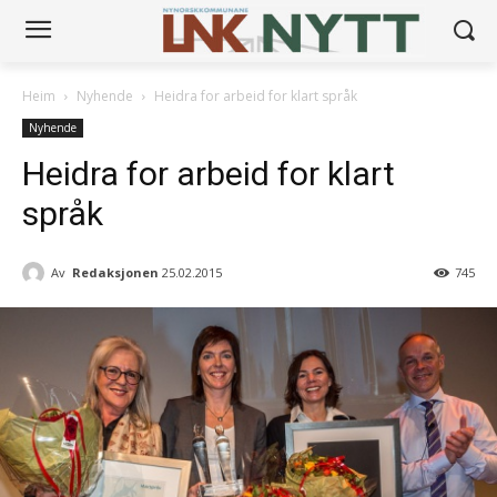
Heim
Nyhende
Heidra for arbeid for klart språk
Nyhende
Heidra for arbeid for klart
språk
Av
Redaksjonen
25.02.2015
745