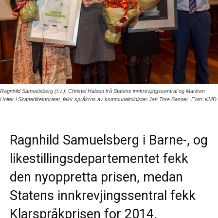
Ragnhild Samuelsberg (t.v.), Christel Halsen frå Statens innkrevjingssentral og Mariken
Holter i Skattedirektoratet, fekk språkros av kommunalminister Jan Tore Sanner. Foto: KMD
Ragnhild Samuelsberg i Barne-, og
likestillingsdepartementet fekk
den nyoppretta prisen, medan
Statens innkrevjingssentral fekk
Klarspråkprisen for 2014.