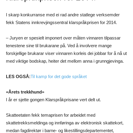
I skarp konkurranse med ei rad andre statlege verksemder
fekk Statens innkrevjingssentral klarspråkprisen for 2014.
– Juryen er spesielt imponert over måten vinnaren tilpassar
tenestene sine til brukarane på. Ved å involvere mange
forskjellige brukarar viser vinnaren korleis dei jobbar for å nå ut
med viktige bodskap, heiter det mellom anna i grunngjevinga.
LES OGSÅ:
Til kamp for det gode språket
«Årets trekkhund»
I år er sjette gongen Klarspråkprisane vert delt ut.
Skatteetaten fekk temaprisen for arbeidet med
skattetrekksmeldinga og innføringa av elektronisk skattekort,
medan fagdirektør i barne- og likestillingsdepartementet,