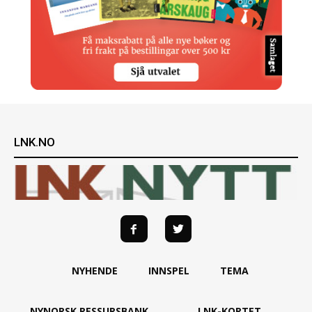
LNK.NO
NYHENDE
INNSPEL
TEMA
NYNORSK RESSURSBANK
LNK-KORTET