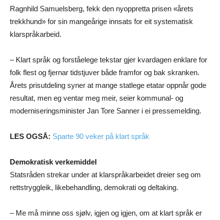
Ragnhild Samuelsberg, fekk den nyoppretta prisen «årets
trekkhund» for sin mangeårige innsats for eit systematisk
klarspråkarbeid.
– Klart språk og forståelege tekstar gjer kvardagen enklare for
folk flest og fjernar tidstjuver både framfor og bak skranken.
Årets prisutdeling syner at mange statlege etatar oppnår gode
resultat, men eg ventar meg meir, seier kommunal- og
moderniseringsminister Jan Tore Sanner i ei pressemelding.
LES OGSÅ:
Sparte 90 veker på klart språk
Demokratisk verkemiddel
Statsråden strekar under at klarspråkarbeidet dreier seg om
rettstryggleik, likebehandling, demokrati og deltaking.
– Me må minne oss sjølv, igjen og igjen, om at klart språk er