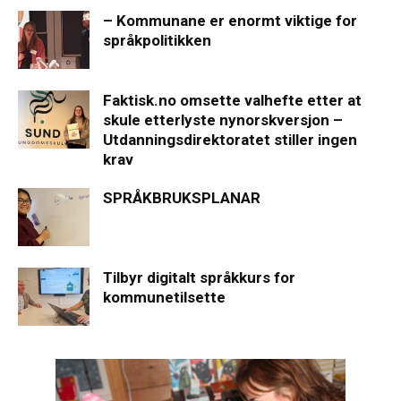
– Kommunane er enormt viktige for
språkpolitikken
Faktisk.no omsette valhefte etter at
skule etterlyste nynorskversjon –
Utdanningsdirektoratet stiller ingen
krav
SPRÅKBRUKSPLANAR
Tilbyr digitalt språkkurs for
kommunetilsette