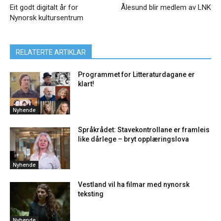
Eit godt digitalt år for
Ålesund blir medlem av LNK
Nynorsk kultursentrum
RELATERTE ARTIKLAR
Programmet for Litteraturdagane er
klart!
Nyhende
Språkrådet: Stavekontrollane er framleis
like dårlege – bryt opplæringslova
Nyhende
Vestland vil ha filmar med nynorsk
teksting
Nyhende