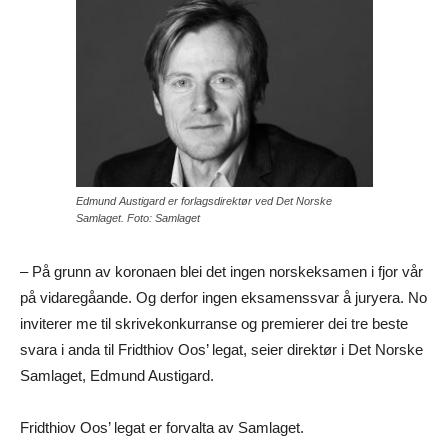
Edmund Austigard er forlagsdirektør ved Det Norske
Samlaget. Foto: Samlaget
– På grunn av koronaen blei det ingen norskeksamen i fjor vår
på vidaregåande. Og derfor ingen eksamenssvar å juryera. No
inviterer me til skrivekonkurranse og premierer dei tre beste
svara i anda til Fridthiov Oos’ legat, seier direktør i Det Norske
Samlaget, Edmund Austigard.
Fridthiov Oos’ legat er forvalta av Samlaget.