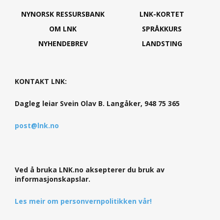
NYNORSK RESSURSBANK
LNK-KORTET
OM LNK
SPRÅKKURS
NYHENDEBREV
LANDSTING
KONTAKT LNK:
Dagleg leiar Svein Olav B. Langåker, 948 75 365
post@lnk.no
Ved å bruka LNK.no aksepterer du bruk av
informasjonskapslar.
Les meir om personvernpolitikken vår!