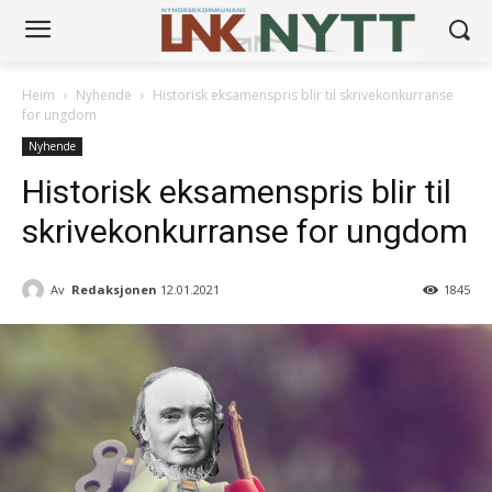
Heim
Nyhende
Historisk eksamenspris blir til skrivekonkurranse
for ungdom
Nyhende
Historisk eksamenspris blir til
skrivekonkurranse for ungdom
Av
Redaksjonen
12.01.2021
1845