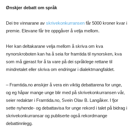
Ønskjer debatt om språk
Dei tre vinnarane av
skrivekonkurransen
får 5000 kroner kvar i
premie. Elevane får tre oppgåver å velja mellom.
Her kan deltakarane velja mellom å skriva om kva
nynorskroboten kan ha å seia for framtida til nynorsken, kva
som må gjerast for å ta vare på dei språklege rettane til
mindretalet eller skriva om endringar i dialektmangfaldet.
– Framtida.no ønskjer å vera ein viktig debattarena for unge,
og eg håpar mange unge blir med på skrivekonkurransen vår,
seier redaktør i Framtida.no, Svein Olav B. Langåker. I fjor
sette nyhende- og debattavisa for unge rekord i talet på bidrag i
skrivekonkurransar og publiserte også rekordmange
debattinnlegg.