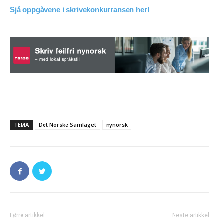
Sjå oppgåvene i skrivekonkurransen her!
TEMA
Det Norske Samlaget
nynorsk
Førre artikkel
Neste artikkel