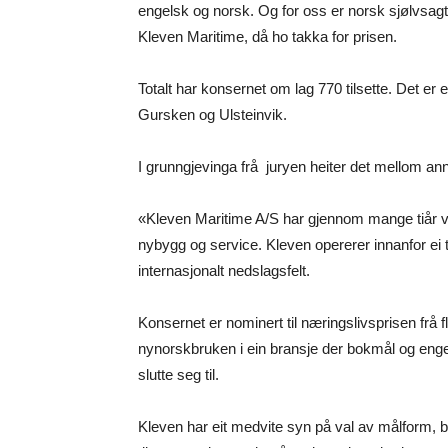
engelsk og norsk. Og for oss er norsk sjølvsag
Kleven Maritime, då ho takka for prisen.
Totalt har konsernet om lag 770 tilsette. Det er 
Gursken og Ulsteinvik.
I grunngjevinga frå juryen heiter det mellom an
«Kleven Maritime A/S har gjennom mange tiår vo
nybygg og service. Kleven opererer innanfor ei tr
internasjonalt nedslagsfelt.
Konsernet er nominert til næringslivsprisen frå
nynorskbruken i ein bransje der bokmål og enge
slutte seg til.
Kleven har eit medvite syn på val av målform,