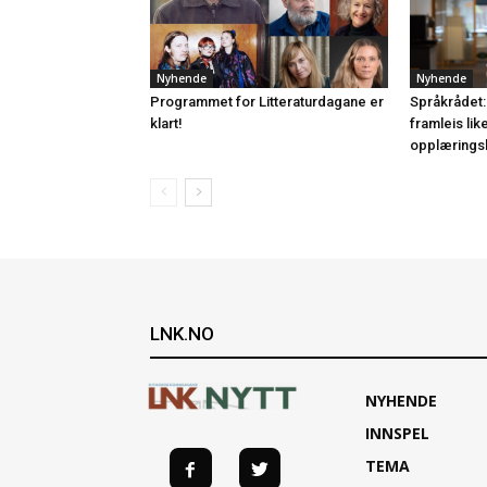
Nyhende
Nyhende
Programmet for Litteraturdagane er
Språkrådet:
klart!
framleis lik
opplærings
LNK.NO
NYHENDE
INNSPEL
TEMA