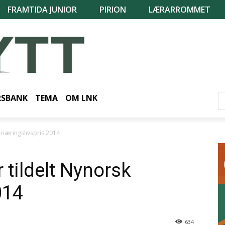
FRAMTIDA JUNIOR
PIRION
LÆRARROMMET
RSBANK
TEMA
OM LNK
k næringslivspris 2014
 tildelt Nynorsk
014
634