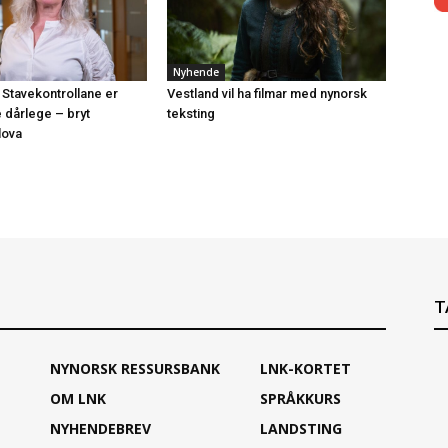
Nyhende
 Stavekontrollane er
Vestland vil ha filmar med nynorsk
e dårlege – bryt
teksting
lova
T
NYNORSK RESSURSBANK
LNK-KORTET
OM LNK
SPRÅKKURS
NYHENDEBREV
LANDSTING