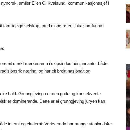
t nynorsk, smiler Ellen C. Kvalsund, kommunikasjonssjef i
eit familieeigd selskap, med djupe røter i lokalsamfunna i
na:
re eit sterkt merkenamn i skipsindustrien, innanfor både
adisjonsrik næring, og har eit breitt nasjonalt og
 fleire hald. Grunngjevinga er den gode og konsekvente
lsk er dominerande. Dette er ei grunngjeving juryen kan
 både internt og eksternt. Verksemda har mange utanlandske