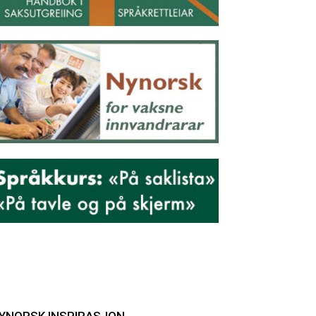
YNORSK INSPIRASJON