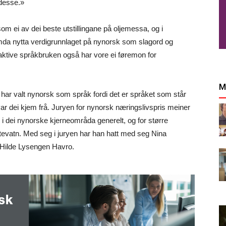
 desse.»
 ei av dei beste utstillingane på oljemessa, og i
emda nytta verdigrunnlaget på nynorsk som slagord og
n aktive språkbruken også har vore ei føremon for
M
og har valt nynorsk som språk fordi det er språket som står
var dei kjem frå. Juryen for nynorsk næringslivspris meiner
 i dei nynorske kjerneområda generelt, og for større
tevatn. Med seg i juryen har han hatt med seg Nina
Hilde Lysengen Havro.