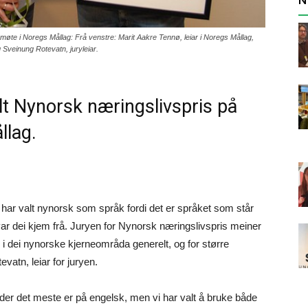
smøte i Noregs Mållag: Frå venstre: Marit Aakre Tennø, leiar i Noregs Mållag,
 Sveinung Rotevatn, juryleiar.
lt Nynorsk næringslivspris på
llag.
og har valt nynorsk som språk fordi det er språket som står
var dei kjem frå. Juryen for Nynorsk næringslivspris meiner
 i dei nynorske kjerneområda generelt, og for større
vatn, leiar for juryen.
 der det meste er på engelsk, men vi har valt å bruke både