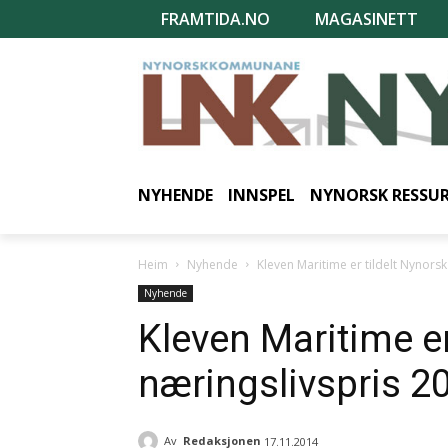
FRAMTIDA.NO
MAGASINETT
NYHENDE
INNSPEL
NYNORSK RESSU
Heim
Nyhende
Kleven Maritime er tildelt Nynors
Nyhende
Kleven Maritime er
næringslivspris 2
Av
Redaksjonen
17.11.2014