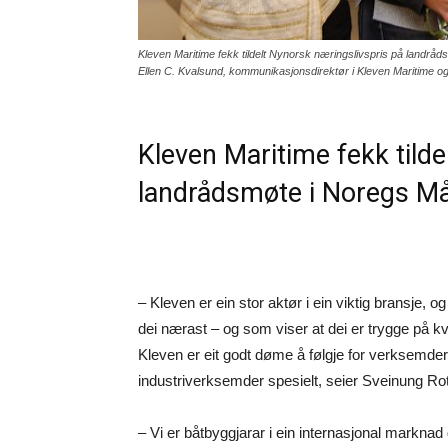
Kleven Maritime fekk tildelt Nynorsk næringslivspris på landråd
Ellen C. Kvalsund, kommunikasjonsdirektør i Kleven Maritime og
Kleven Maritime fekk tilde
landrådsmøte i Noregs Må
– Kleven er ein stor aktør i ein viktig bransje, 
dei nærast – og som viser at dei er trygge på k
Kleven er eit godt døme å følgje for verksemder
industriverksemder spesielt, seier Sveinung Rote
– Vi er båtbyggjarar i ein internasjonal marknad