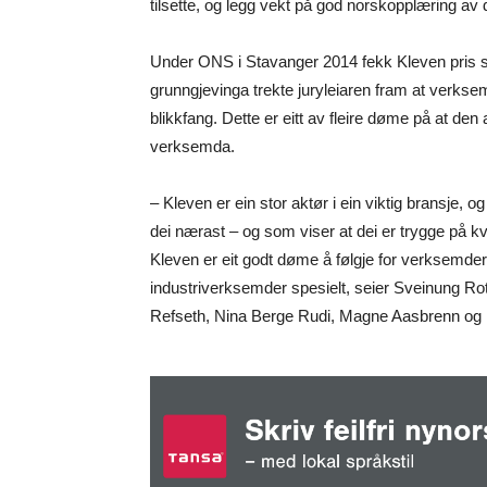
tilsette, og legg vekt på god norskopplæring av
Under ONS i Stavanger 2014 fekk Kleven pris som
grunngjevinga trekte juryleiaren fram at verks
blikkfang. Dette er eitt av fleire døme på at de
verksemda.
– Kleven er ein stor aktør i ein viktig bransje, 
dei nærast – og som viser at dei er trygge på k
Kleven er eit godt døme å følgje for verksemder
industriverksemder spesielt, seier Sveinung Ro
Refseth, Nina Berge Rudi, Magne Aasbrenn og 