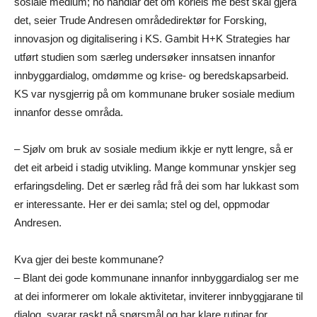
sosiale medium; no handlar det om korleis me best skal gjera
det, seier Trude Andresen områdedirektør for Forsking,
innovasjon og digitalisering i KS. Gambit H+K Strategies har
utført studien som særleg undersøker innsatsen innanfor
innbyggardialog, omdømme og krise- og beredskapsarbeid.
KS var nysgjerrig på om kommunane bruker sosiale medium
innanfor desse områda.
– Sjølv om bruk av sosiale medium ikkje er nytt lengre, så er
det eit arbeid i stadig utvikling. Mange kommunar ynskjer seg
erfaringsdeling. Det er særleg råd frå dei som har lukkast som
er interessante. Her er dei samla; stel og del, oppmodar
Andresen.
Kva gjer dei beste kommunane?
– Blant dei gode kommunane innanfor innbyggardialog ser me
at dei informerer om lokale aktivitetar, inviterer innbyggjarane til
dialog, svarar raskt på spørsmål og har klare rutinar for