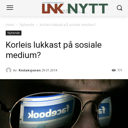
Heim
Nyhende
Korleis lukkast på sosiale medium?
Nyhende
Korleis lukkast på sosiale
medium?
Av
Redaksjonen
29.01.2014
771