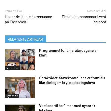
Førre artikkel
Neste artikkel
Her er dei beste kommunane
Flest kultursponsarar i vest
på Facebook
og nord
RELATERTE ARTIKLAR
Programmet for Litteraturdagane er
klart!
Nyhende
Språkrådet: Stavekontrollane er framleis
like dårlege – bryt opplæringslova
Nyhende
Vestland vil ha filmar med nynorsk
teksting