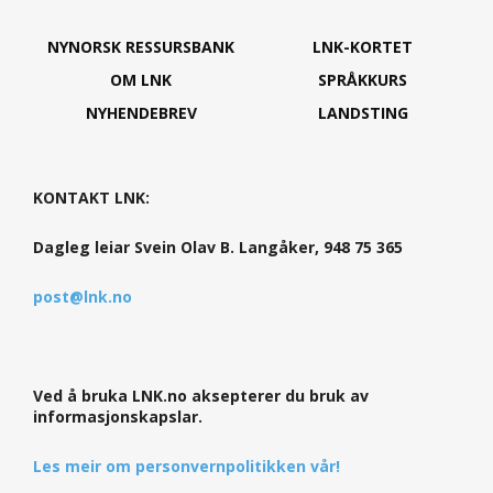
NYNORSK RESSURSBANK
LNK-KORTET
OM LNK
SPRÅKKURS
NYHENDEBREV
LANDSTING
KONTAKT LNK:
Dagleg leiar Svein Olav B. Langåker, 948 75 365
post@lnk.no
Ved å bruka LNK.no aksepterer du bruk av
informasjonskapslar.
Les meir om personvernpolitikken vår!