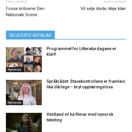
Førre artikkel
Neste artikkel
Fosse kritiserer Den
Vil selje klede, ikkje klær
Nationale Scene
RELATERTE ARTIKLAR
Programmet for Litteraturdagane er
klart!
Nyhende
Språkrådet: Stavekontrollane er framleis
like dårlege – bryt opplæringslova
Nyhende
Vestland vil ha filmar med nynorsk
teksting