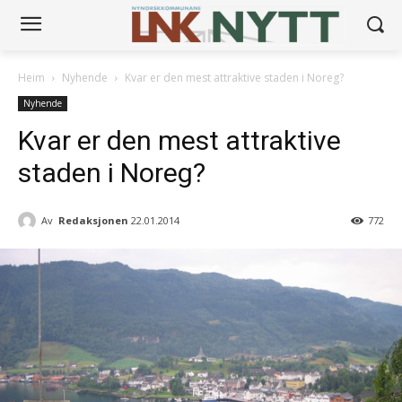
Heim
Nyhende
Kvar er den mest attraktive staden i Noreg?
Nyhende
Kvar er den mest attraktive
staden i Noreg?
Av
Redaksjonen
22.01.2014
772