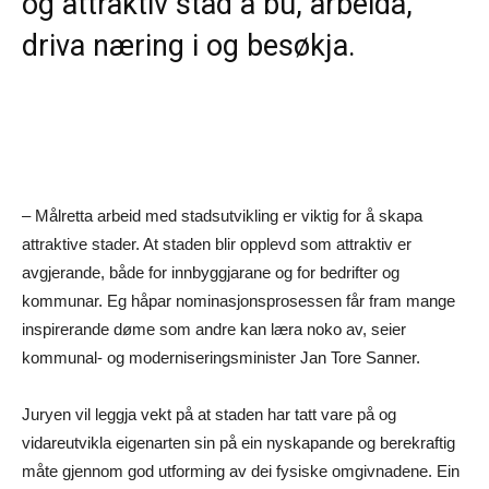
og attraktiv stad å bu, arbeida,
driva næring i og besøkja.
– Målretta arbeid med stadsutvikling er viktig for å skapa
attraktive stader. At staden blir opplevd som attraktiv er
avgjerande, både for innbyggjarane og for bedrifter og
kommunar. Eg håpar nominasjonsprosessen får fram mange
inspirerande døme som andre kan læra noko av, seier
kommunal- og moderniseringsminister Jan Tore Sanner.
Juryen vil leggja vekt på at staden har tatt vare på og
vidareutvikla eigenarten sin på ein nyskapande og berekraftig
måte gjennom god utforming av dei fysiske omgivnadene. Ein