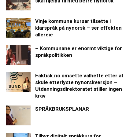
skal hjelpa til med betre nynorsk
Vinje kommune kursar tilsette i
klarspråk på nynorsk – ser effekten
allereie
– Kommunane er enormt viktige for
språkpolitikken
Faktisk.no omsette valhefte etter at
skule etterlyste nynorskversjon –
Utdanningsdirektoratet stiller ingen
krav
SPRÅKBRUKSPLANAR
Tilbyr digitalt språkkurs for