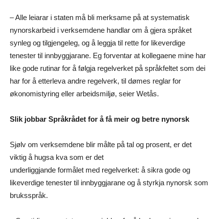
– Alle leiarar i staten må bli merksame på at systematisk
nynorskarbeid i verksemdene handlar om å gjera språket
synleg og tilgjengeleg, og å leggja til rette for likeverdige
tenester til innbyggjarane. Eg forventar at kollegaene mine har
like gode rutinar for å følgja regelverket på språkfeltet som dei
har for å etterleva andre regelverk, til dømes reglar for
økonomistyring eller arbeidsmiljø, seier Wetås.
Slik jobbar Språkrådet for å få meir og betre nynorsk
Sjølv om verksemdene blir målte på tal og prosent, er det
viktig å hugsa kva som er det
underliggjande formålet med regelverket: å sikra gode og
likeverdige tenester til innbyggjarane og å styrkja nynorsk som
bruksspråk.