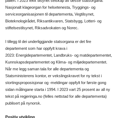
pallen. I 2023 fekk tilsynet selskap av desse statsorgana:
Nasjonalt klageorgan for helsetenesta, Tryggings- og
serviceorganisasjonen til departementa, Vegtilsynet,
Bioteknologirådet, Riksantikvaren, Statsbygg, Lotteri- og
stiftelsestilsynet, Riksadvokaten og Norec.
I tillegg til dei underliggjande statsorgana er det fire
departement som har oppfylt krava i
2023: Energidepartementet, Landbruks- og matdepartementet,
Kunnskapsdepartementet og Klima- og miljødepartementet.
Når me legg saman tala for alle departementa og
Statsministerens kontor, er vekslingskravet for ny tekst i
stortingsproposisjonar og -meldingar oppfylt for første gong
sidan målingane starta i 1994. I 2023 vart 25 prosent av all ny
tekst på regjeringa.no (felles nettstad for alle departementa)
publisert på nynorsk.
Positiv utvikling