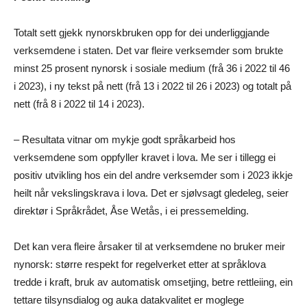
Totalt sett gjekk nynorskbruken opp for dei underliggjande
verksemdene i staten. Det var fleire verksemder som brukte
minst 25 prosent nynorsk i sosiale medium (frå 36 i 2022 til 46
i 2023), i ny tekst på nett (frå 13 i 2022 til 26 i 2023) og totalt på
nett (frå 8 i 2022 til 14 i 2023).
– Resultata vitnar om mykje godt språkarbeid hos
verksemdene som oppfyller kravet i lova. Me ser i tillegg ei
positiv utvikling hos ein del andre verksemder som i 2023 ikkje
heilt når vekslingskrava i lova. Det er sjølvsagt gledeleg, seier
direktør i Språkrådet, Åse Wetås, i ei pressemelding.
Det kan vera fleire årsaker til at verksemdene no bruker meir
nynorsk: større respekt for regelverket etter at språklova
tredde i kraft, bruk av automatisk omsetjing, betre rettleiing, ein
tettare tilsynsdialog og auka datakvalitet er moglege