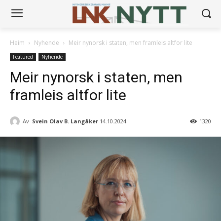
Heim
Nyhende
Meir nynorsk i staten, men framleis altfor lite
Featured
Nyhende
Meir nynorsk i staten, men
framleis altfor lite
Av
Svein Olav B. Langåker
14.10.2024
1320