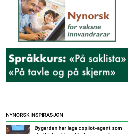
NYNORSK INSPIRASJON
Øygarden har laga copilot-agent som