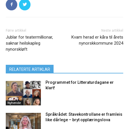
Førre artikkel
Neste artikkel
Jublar for teatermillionar,
Kvam herad er kåra til årets
saknar heilskapleg
nynorskkommune 2024
nynorskløft
RELATERTE ARTIKLAR
Programmet for Litteraturdagane er
klart!
Nyhende
Språkrådet: Stavekontrollane er framleis
like dårlege – bryt opplæringslova