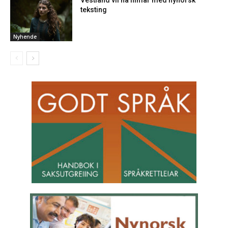
Vestland vil ha filmar med nynorsk
teksting
Nyhende