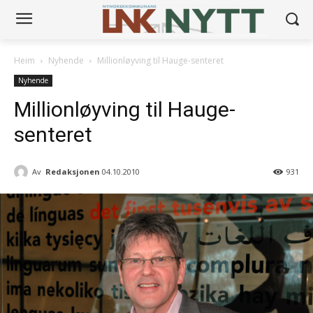
Heim
Nyhende
Millionløyving til Hauge-senteret
Nyhende
Millionløyving til Hauge-
senteret
Av
Redaksjonen
04.10.2010
931