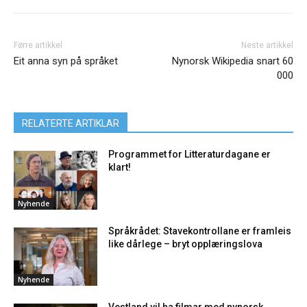
Førre artikkel
Neste artikkel
Eit anna syn på språket
Nynorsk Wikipedia snart 60
000
RELATERTE ARTIKLAR
Programmet for Litteraturdagane er
klart!
Nyhende
Språkrådet: Stavekontrollane er framleis
like dårlege – bryt opplæringslova
Nyhende