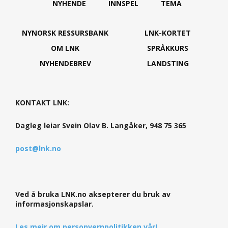
NYHENDE
INNSPEL
TEMA
NYNORSK RESSURSBANK
LNK-KORTET
OM LNK
SPRÅKKURS
NYHENDEBREV
LANDSTING
KONTAKT LNK:
Dagleg leiar Svein Olav B. Langåker, 948 75 365
post@lnk.no
Ved å bruka LNK.no aksepterer du bruk av
informasjonskapslar.
Les meir om personvernpolitikken vår!