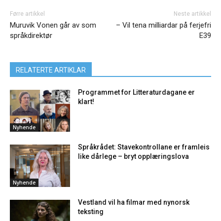
Førre artikkel
Neste artikkel
Muruvik Vonen går av som
– Vil tena milliardar på ferjefri
språkdirektør
E39
RELATERTE ARTIKLAR
Programmet for Litteraturdagane er
klart!
Nyhende
Språkrådet: Stavekontrollane er framleis
like dårlege – bryt opplæringslova
Nyhende
Vestland vil ha filmar med nynorsk
teksting