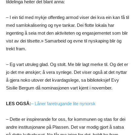
tildelinga heiter det blant anna:
– I ein tid med mykje offentleg armod viser dei kva ein kan få til
med samlokalisering og nye tankar. Dei flotte lokala har
ingenting å seia mot den aktiviteten og engasjementet som blir
vist av dei tilsette.» Samarbeid og evne til nyskaping blir òg
trekt fram.
– Eg vart utruleg glad. Og stolt. Me blir lagt merke til. Og det er
jo det me ønskjer; å vera synlege. Det viser også at det nyttar
å gjera noko utover det kvardagslege, sa biblioteksjef Evy
Sisilie Bergum då nominasjonen vart kjent i november.
LES OGSÅ:
– Låner faretrugande lite nynorsk
– Dette er inspirerande for oss, for kommunen og stas for dei
andre institusjonane på Plassen. Det var modig gjort å satsa
på dette kulturhuset. No får me igjen for det, heldt ho fram.