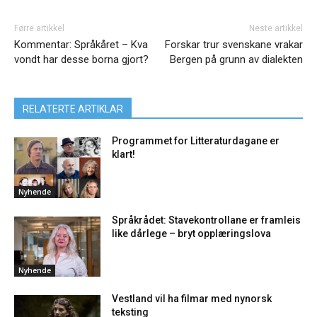
Førre artikkel
Neste artikkel
Kommentar: Språkåret – Kva
Forskar trur svenskane vrakar
vondt har desse borna gjort?
Bergen på grunn av dialekten
RELATERTE ARTIKLAR
Programmet for Litteraturdagane er
klart!
Nyhende
Språkrådet: Stavekontrollane er framleis
like dårlege – bryt opplæringslova
Nyhende
Vestland vil ha filmar med nynorsk
teksting