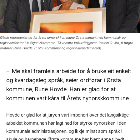
Glade representantar for årets nynorskkommune Ørsta saman med kommunal- og
regionalminister Liv Signe Navarsete. Til venstre kulturrådgjevar Jostein O. Mo, til høgre
ordførar Rune Hovde. (Foto: Kommunal-og regionaldepartementet)
– Me skal framleis arbeide for å bruke eit enkelt
og kvardagsleg språk, seier ordførar i Ørsta
kommune, Rune Hovde. Han er glad for at
kommunen vart kåra til Årets nynorskkommune.
Hovde er glad for at juryen vart imponert over det langsiktige
arbeidet kommunen har lagt ned for styrke nynorsken i den
kommunale administrasjonen, og ikkje minst som språk i
skule og barnehage.Ørsta kommune har blant anna tilbydt