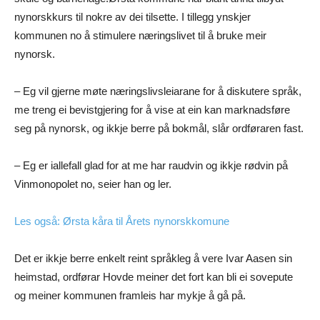
nynorskkurs til nokre av dei tilsette. I tillegg ynskjer
kommunen no å stimulere næringslivet til å bruke meir
nynorsk.
– Eg vil gjerne møte næringslivsleiarane for å diskutere språk,
me treng ei bevistgjering for å vise at ein kan marknadsføre
seg på nynorsk, og ikkje berre på bokmål, slår ordføraren fast.
– Eg er iallefall glad for at me har raudvin og ikkje rødvin på
Vinmonopolet no, seier han og ler.
Les også: Ørsta kåra til Årets nynorskkomune
Det er ikkje berre enkelt reint språkleg å vere Ivar Aasen sin
heimstad, ordførar Hovde meiner det fort kan bli ei sovepute
og meiner kommunen framleis har mykje å gå på.