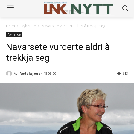
Heim
Nyhende
Navarsete vurderte aldri å trekkja seg
Nyhende
Navarsete vurderte aldri å
trekkja seg
Av
Redaksjonen
18.03.2011
613