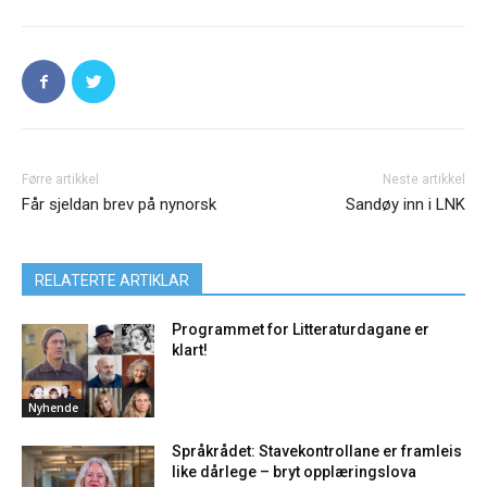
Førre artikkel
Neste artikkel
Får sjeldan brev på nynorsk
Sandøy inn i LNK
RELATERTE ARTIKLAR
Programmet for Litteraturdagane er
klart!
Nyhende
Språkrådet: Stavekontrollane er framleis
like dårlege – bryt opplæringslova