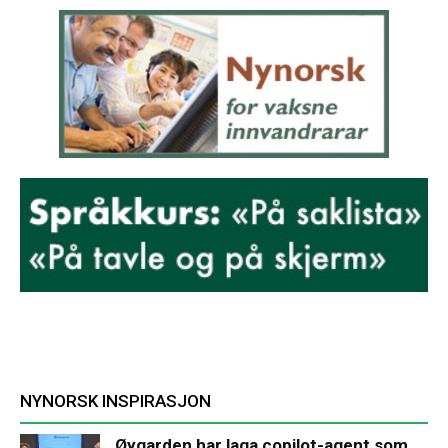
NYNORSK INSPIRASJON
Øygarden har laga copilot-agent som