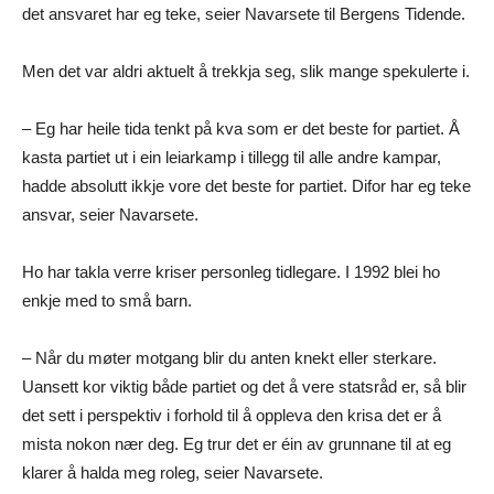
det ansvaret har eg teke, seier Navarsete til Bergens Tidende.
Men det var aldri aktuelt å trekkja seg, slik mange spekulerte i.
– Eg har heile tida tenkt på kva som er det beste for partiet. Å
kasta partiet ut i ein leiarkamp i tillegg til alle andre kampar,
hadde absolutt ikkje vore det beste for partiet. Difor har eg teke
ansvar, seier Navarsete.
Ho har takla verre kriser personleg tidlegare. I 1992 blei ho
enkje med to små barn.
– Når du møter motgang blir du anten knekt eller sterkare.
Uansett kor viktig både partiet og det å vere statsråd er, så blir
det sett i perspektiv i forhold til å oppleva den krisa det er å
mista nokon nær deg. Eg trur det er éin av grunnane til at eg
klarer å halda meg roleg, seier Navarsete.