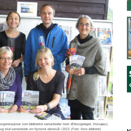
le organisasjonar som biblioteket samarbeidar med: Ættesogelaget, Vossajazz,
ehug skal samarbeide om Nynorsk damevår i 2013. (Foto: Voss bibliotek)
N