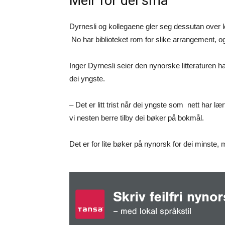
Meir for dei små
Dyrnesli og kollegaene gler seg dessutan over lo
No har biblioteket rom for slike arrangement, o
Inger Dyrnesli seier den nynorske litteraturen har
dei yngste.
– Det er litt trist når dei yngste som nett har l
vi nesten berre tilby dei bøker på bokmål.
Det er for lite bøker på nynorsk for dei minste,