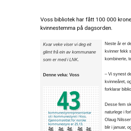
Voss bibliotek har
fått 100 000 krone
kvinnestemma på dagsorden.
Neste år er de
Kvar veke viser vi deg eit
kvinner fekk 
glimt frå ein av kommunane
kombinerte, te
som er med i LNK.
– Vi synest de
Denne veka: Voss
kvinneåret, o
forklarar bibli
Desse fem sk
naturlege i fo
Olaug Nilssen
blir i januar, 