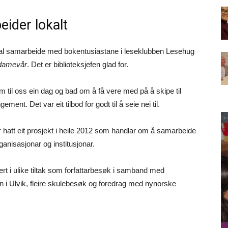
ider lokalt
kal samarbeide med bokentusiastane i leseklubben Lesehug
damevår
. Det er biblioteksjefen glad for.
 til oss ein dag og bad om å få vere med på å skipe til
gement. Det var eit tilbod for godt til å seie nei til.
r hatt eit prosjekt i heile 2012 som handlar om å samarbeide
anisasjonar og institusjonar.
ert i ulike tiltak som forfattarbesøk i samband med
en i Ulvik, fleire skulebesøk og foredrag med nynorske