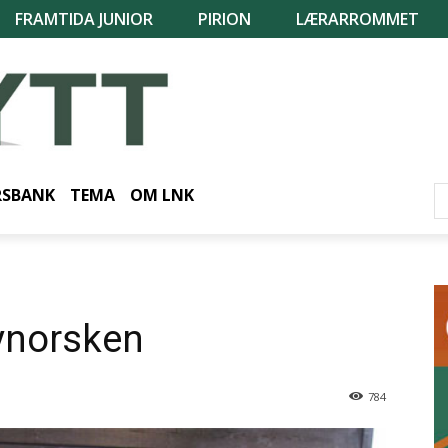
FRAMTIDA JUNIOR
PIRION
LÆRARROMMET
RSBANK
TEMA
OM LNK
nynorsken
784