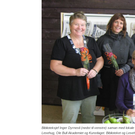
Biblioteksjef Inger Dyrnesli (nedst til venstre) saman med loka
Lesehug, Ole Bull Akademiet og Kunstlaget. Biblioteket og Les