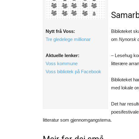
Samarbe
Biblioteket s
Nytt frå Voss:
om
Nynorsk 
Tre gledelege millionar
– Lesehug kom
Aktuelle lenker:
litterære arran
Voss kommune
Voss bibliotek på Facebook
Biblioteket ha
med lokale org
Det har result
poesifestival
litteratur som gjennomgangstema.