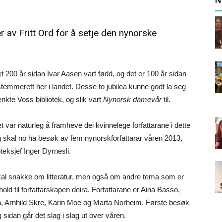
r av Fritt Ord
for å setje den nynorske
t 200 år sidan Ivar Aasen vart fødd, og det er 100 år sidan
stemmerett her i landet. Desse to jubilea kunne godt la seg
nkte Voss bibliotek, og slik vart
Nynorsk damevår
til.
t var naturleg å framheve dei kvinnelege forfattarane i dette
g skal no ha besøk av fem nynorskforfattarar våren 2013,
oteksjef Inger Dyrnesli.
al snakke om litteratur, men også om andre tema som er
rhold til forfattarskapen deira. Forfattarane er Aina Basso,
, Arnhild Skre, Karin Moe og Marta Norheim. Første besøk
og sidan går det slag i slag ut over våren.