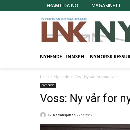
FRAMTIDA.NO
MAGASINETT
NYHENDE
INNSPEL
NYNORSK RESSU
Heim
Nyhende
Voss: Ny vår for nynorsken
Nyhende
Voss: Ny vår for 
Av
Redaksjonen
27.11.2012