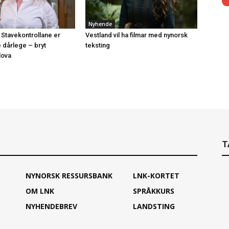
Nyhende
 Stavekontrollane er
Vestland vil ha filmar med nynorsk
e dårlege – bryt
teksting
lova
T
NYNORSK RESSURSBANK
LNK-KORTET
OM LNK
SPRÅKKURS
NYHENDEBREV
LANDSTING