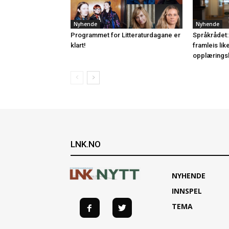
Nyhende
Nyhende
Programmet for Litteraturdagane er
Språkrådet:
klart!
framleis lik
opplærings
LNK.NO
NYHENDE
INNSPEL
TEMA