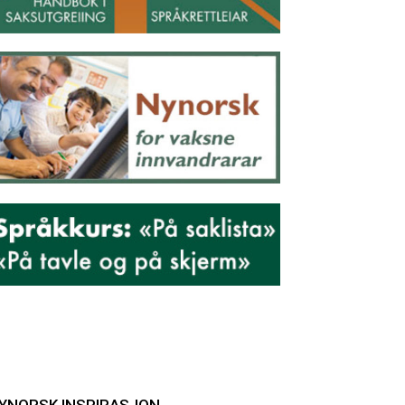
YNORSK INSPIRASJON