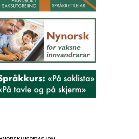
YNORSK INSPIRASJON