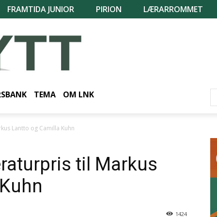
FRAMTIDA JUNIOR
PIRION
LÆRARROMMET
RSBANK
TEMA
OM LNK
arkus Lantto og Camilla Kuhn
raturpris til Markus
 Kuhn
1424