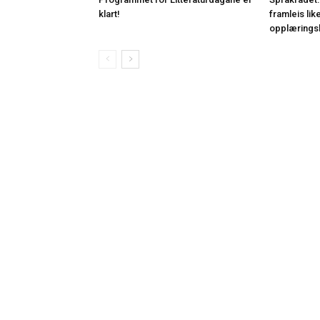
klart!
framleis lik
opplærings