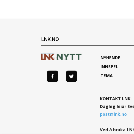
LNK.NO
NYHENDE
INNSPEL
TEMA
KONTAKT LNK:
Dagleg leiar Sv
post@lnk.no
Ved å bruka LNK