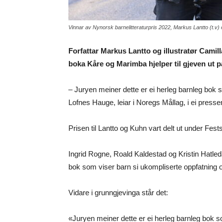
Vinnar av Nynorsk barnelitteraturpris 2022, Markus Lantto (t.v) 
Forfattar Markus Lantto og illustratør Camill
boka Kåre og Marimba hjelper til gjeven ut 
– Juryen meiner dette er ei herleg barnleg bok s
Lofnes Hauge, leiar i Noregs Mållag, i ei press
Prisen til Lantto og Kuhn vart delt ut under Fest
Ingrid Rogne, Roald Kaldestad og Kristin Hatleda
bok som viser barn si ukompliserte oppfatning o
Vidare i grunngjevinga står det:
«Juryen meiner dette er ei herleg barnleg bok so