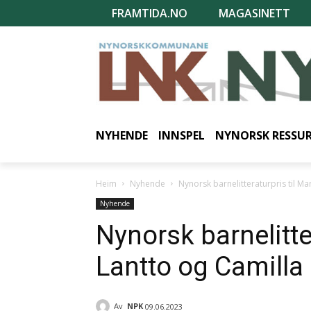
FRAMTIDA.NO
MAGASINETT
NYHENDE
INNSPEL
NYNORSK RESSU
Heim
Nyhende
Nynorsk barnelitteraturpris til M
Nyhende
Nynorsk barnelitte
Lantto og Camilla
Av
NPK
09.06.2023