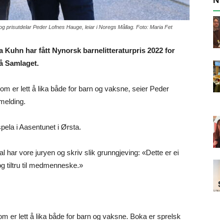
og prisutdelar Peder Lofnes Hauge, leiar i Noregs Mållag. Foto: Maria Fet
a Kuhn har fått Nynorsk barnelitteraturpris 2022 for
på Samlaget.
om er lett å lika både for barn og vaksne, seier Peder
emelding.
spela i Aasentunet i Ørsta.
l har vore juryen og skriv slik grunngjeving: «Dette er ei
g tiltru til medmenneske.»
m er lett å lika både for barn og vaksne. Boka er sprelsk