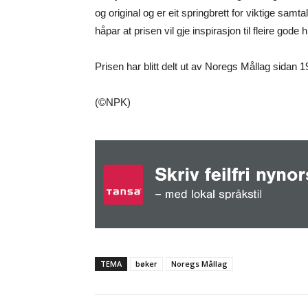
og original og er eit springbrett for viktige sam
håpar at prisen vil gje inspirasjon til fleire gode h
Prisen har blitt delt ut av Noregs Mållag sidan 
(©NPK)
TEMA
bøker
Noregs Mållag