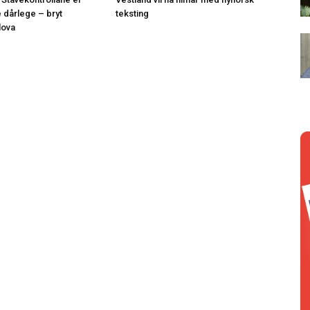
e dårlege – bryt
teksting
lova