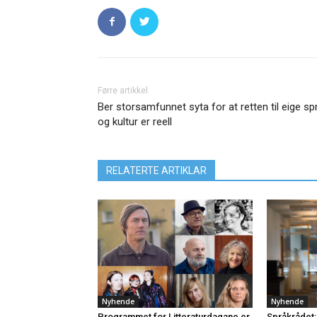
Førre artikkel
Ber storsamfunnet syta for at retten til eige sp
og kultur er reell
RELATERTE ARTIKLAR
Nyhende
Nyhende
Programmet for Litteraturdagane er
Språkrådet: