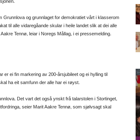
sjonen.
e om Grunnlova og grunnlaget for demokratiet vårt i klasserom
t til alle vidaregåande skular i heile landet slik at dei alle
 Aakre Tennø, leiar i Noregs Mållag, i ei pressemelding.
r ei fin markering av 200-årsjubileet og ei hylling til
kal ha eit samfunn der alle har ei røyst.
lova. Det vart det også ynskt frå talarstolen i Stortinget,
utfordringa, seier Marit Aakre Tennø, som sjølvsagt skal