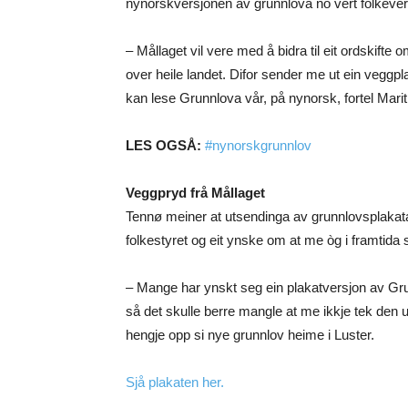
nynorskversjonen av grunnlova no vert folkever
– Mållaget vil vere med å bidra til eit ordskift
over heile landet. Difor sender me ut ein veggplaka
kan lese Grunnlova vår, på nynorsk, fortel Marit
LES OGSÅ:
#nynorskgrunnlov
Veggpryd frå Mållaget
Tennø meiner at utsendinga av grunnlovsplakatar e
folkestyret og eit ynske om at me òg i framtida s
– Mange har ynskt seg ein plakatversjon av Grunn
så det skulle berre mangle at me ikkje tek den 
hengje opp si nye grunnlov heime i Luster.
Sjå plakaten her.