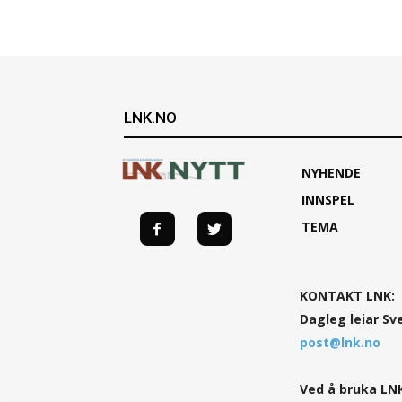
LNK.NO
NYHENDE
INNSPEL
TEMA
KONTAKT LNK:
Dagleg leiar Sv
post@lnk.no
Ved å bruka LNK