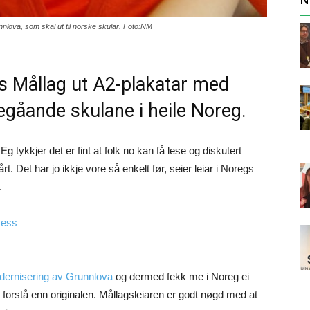
lova, som skal ut til norske skular. Foto:NM
 Mållag ut A2-plakatar med
aregåande skulane i heile Noreg.
g tykkjer det er fint at folk no kan få lese og diskutert
. Det har jo ikkje vore så enkelt før, seier leiar i Noregs
.
sess
odernisering av Grunnlova
og dermed fekk me i Noreg ei
 forstå enn originalen. Mållagsleiaren er godt nøgd med at