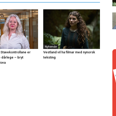
Nyhende
 Stavekontrollane er
Vestland vil ha filmar med nynorsk
e dårlege – bryt
teksting
lova