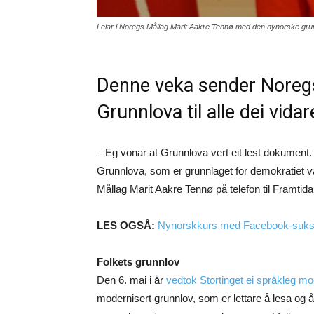
Leiar i Noregs Mållag Marit Aakre Tennø med den nynorske grunn
Denne veka sender Noregs
Grunnlova til alle dei vid
– Eg vonar at Grunnlova vert eit lest dokument. E
Grunnlova, som er grunnlaget for demokratiet vårt
Mållag Marit Aakre Tennø på telefon til Framtida
LES OGSÅ:
Nynorskkurs med Facebook-suk
Folkets grunnlov
Den 6. mai i år
vedtok Stortinget ei språkleg m
modernisert grunnlov, som er lettare å lesa og å