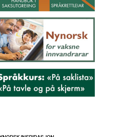
YNORSK INSPIRASJON