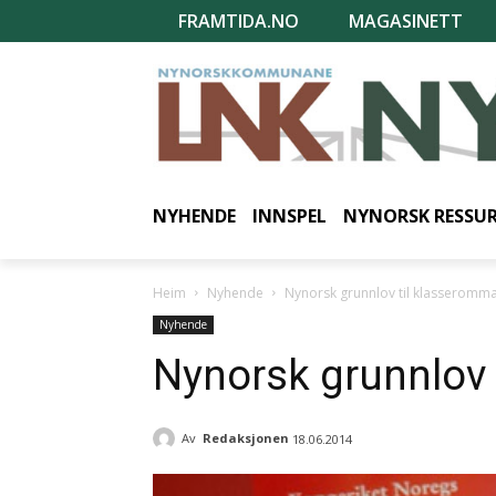
FRAMTIDA.NO
MAGASINETT
NYHENDE
INNSPEL
NYNORSK RESSU
Heim
Nyhende
Nynorsk grunnlov til klasseromm
Nyhende
Nynorsk grunnlov
Av
Redaksjonen
18.06.2014