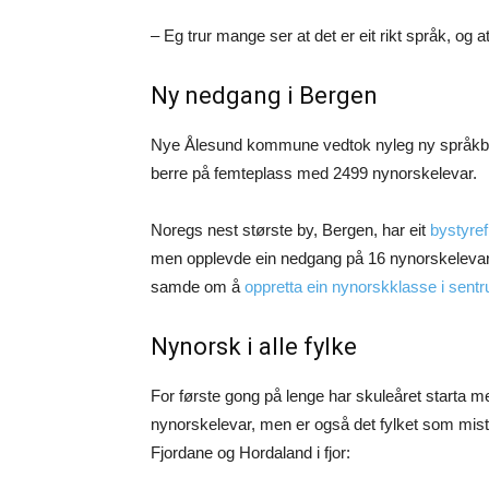
– Eg trur mange ser at det er eit rikt språk, og at 
Ny nedgang i Bergen
Nye Ålesund kommune vedtok nyleg ny språk
berre på femteplass med 2499 nynorskelevar.
Noregs nest største by, Bergen, har eit
bystyref
men opplevde ein nedgang på 16 nynorskelevar frå f
samde om å
oppretta ein nynorskklasse i sentr
Nynorsk i alle fylke
For første gong på lenge har skuleåret starta med
nynorskelevar, men er også det fylket som mist
Fjordane og Hordaland i fjor: