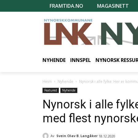
FRAMTIDA.NO
MAGASINETT
NYHENDE
INNSPEL
NYNORSK RESSU
Heim
Nyhende
Nynorsk i alle fylke: Her er kom
Featured
Nyhende
Nynorsk i alle fy
med flest nynorsk
Av
Svein Olav B. Langåker
18.12.2020