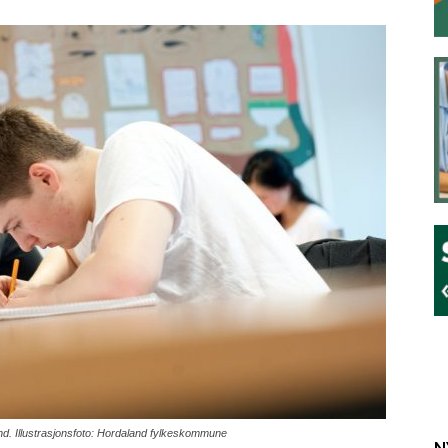
and. Illustrasjonsfoto: Hordaland fylkeskommune
N