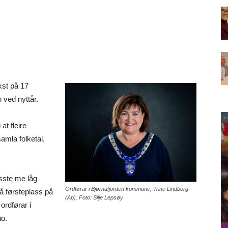
kst på 17
ved nyttår.
at fleire
amla folketal,
isste me låg
Ordførar i Bjørnafjorden kommune, Trine Lindborg
å førsteplass på
(Ap). Foto: Silje Lepsøy
ordførar i
no.