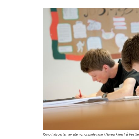
Kring halvparten av alle nynorskelevane i Noreg kjem frå Vestl