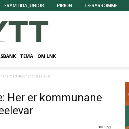
FRAMTIDA JUNIOR
PIRION
LÆRARROMMET
RSBANK
TEMA
OM LNK
munane med flest nynorskeelevar
lke: Her er kommunane
eelevar
1722