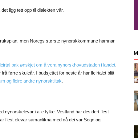
det ligg tett opp til dialekten vår.
bruksplan, men Noregs største nynorskkommune hamnar
M
leirtal bak ønskjet om å vera nynorskhovudstaden i landet
,
ørre skuleår. I budsjettet for neste år har fleirtalet blitt
um og fleire andre nynorsktiltak
.
 nynorskelevar i alle fylke. Vestland har desidert flest
ar flest elevar samanlikna med då dei var Sogn og