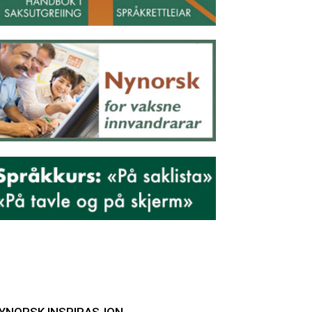
YNORSK INSPIRASJON