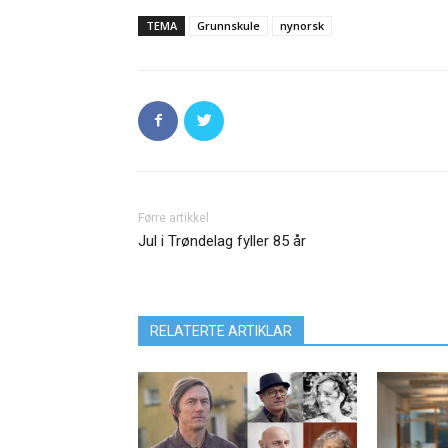
TEMA
Grunnskule
nynorsk
Førre artikkel
Jul i Trøndelag fyller 85 år
RELATERTE ARTIKLAR