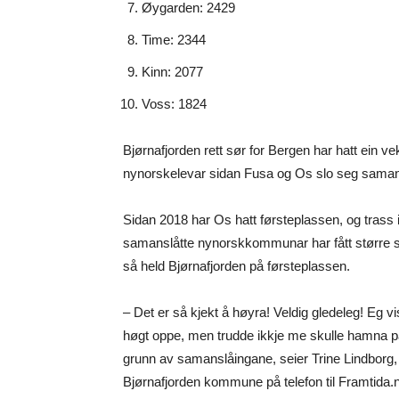
Øygarden: 2429
Time: 2344
Kinn: 2077
Voss: 1824
Bjørnafjorden rett sør for Bergen har hatt ein ve
nynorskelevar sidan Fusa og Os slo seg saman 
Sidan 2018 har Os hatt førsteplassen, og trass i 
samanslåtte nynorskkommunar har fått større s
så held Bjørnafjorden på førsteplassen.
– Det er så kjekt å høyra! Veldig gledeleg! Eg v
høgt oppe, men trudde ikkje me skulle hamna p
grunn av samanslåingane, seier Trine Lindborg, 
Bjørnafjorden kommune på telefon til Framtida.