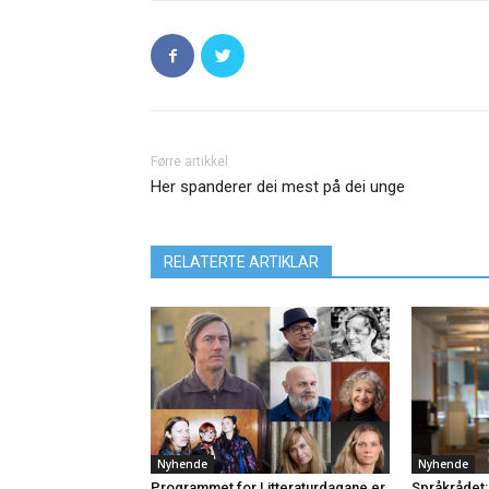
Førre artikkel
Her spanderer dei mest på dei unge
RELATERTE ARTIKLAR
Nyhende
Nyhende
Programmet for Litteraturdagane er
Språkrådet: