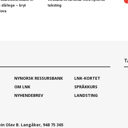
e dårlege – bryt
teksting
lova
T
NYNORSK RESSURSBANK
LNK-KORTET
OM LNK
SPRÅKKURS
NYHENDEBREV
LANDSTING
ein Olav B. Langåker, 948 75 365