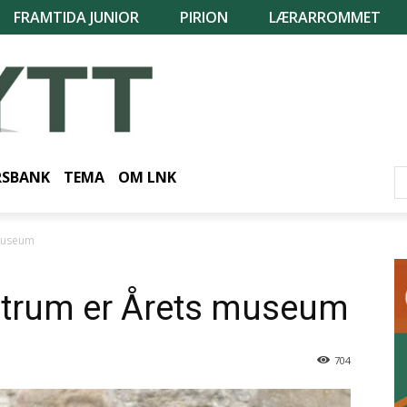
FRAMTIDA JUNIOR
PIRION
LÆRARROMMET
RSBANK
TEMA
OM LNK
 museum
ntrum er Årets museum
704