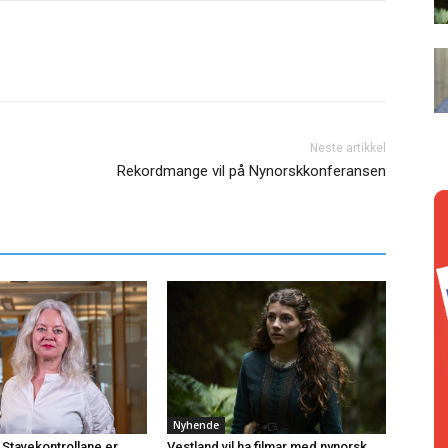
Neste artikkel
Rekordmange vil på Nynorskkonferansen
Nyhende
 Stavekontrollane er
Vestland vil ha filmar med nynorsk