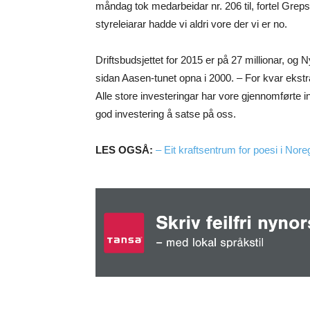
måndag tok medarbeidar nr. 206 til, fortel Grepst
styreleiarar hadde vi aldri vore der vi er no.
Driftsbudsjettet for 2015 er på 27 millionar, og 
sidan Aasen-tunet opna i 2000. – For kvar ekstra k
Alle store investeringar har vore gjennomførte in
god investering å satse på oss.
LES OGSÅ:
– Eit kraftsentrum for poesi i Nore