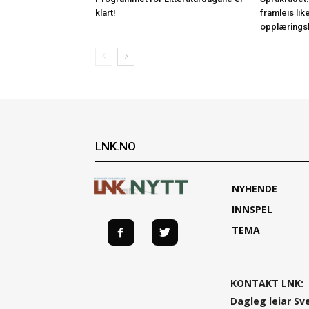
klart!
framleis lik
opplærings
LNK.NO
NYHENDE
INNSPEL
TEMA
KONTAKT LNK:
Dagleg leiar Sv