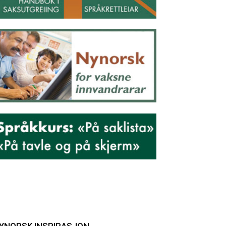
YNORSK INSPIRASJON