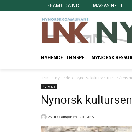
FRAMTIDA.NO
MAGASINETT
NYHENDE
INNSPEL
NYNORSK RESSU
Heim
Nyhende
Nynorsk kultursentrum er Årets
Nyhende
Nynorsk kulturse
Av
Redaksjonen
09.09.2015