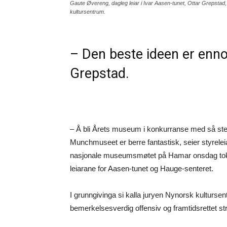
Gaute Øvereng, dagleg leiar i Ivar Aasen-tunet, Ottar Grepstad,
kultursentrum.
– Den beste ideen er enno 
Grepstad.
– Å bli Årets museum i konkurranse med så s
Munchmuseet er berre fantastisk, seier styrele
nasjonale museumsmøtet på Hamar onsdag tok 
leiarane for Aasen-tunet og Hauge-senteret.
I grunngivinga si kalla juryen Nynorsk kultur
bemerkelsesverdig offensiv og framtidsrettet str