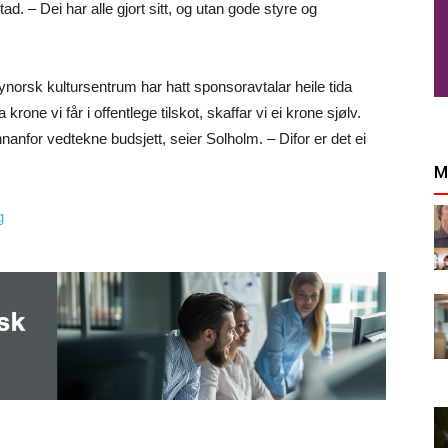
ad. – Dei har alle gjort sitt, og utan gode styre og
Nynorsk kultursentrum har hatt sponsoravtalar heile tida
rone vi får i offentlege tilskot, skaffar vi ei krone sjølv.
nanfor vedtekne budsjett, seier Solholm. – Difor er det ei
M
g