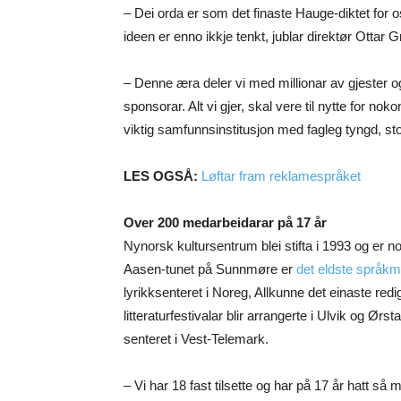
– Dei orda er som det finaste Hauge-diktet for os
ideen er enno ikkje tenkt, jublar direktør Ottar 
– Denne æra deler vi med millionar av gjester og
sponsorar. Alt vi gjer, skal vere til nytte for n
viktig samfunnsinstitusjon med fagleg tyngd, stor 
LES OGSÅ:
Løftar fram reklamespråket
Over 200 medarbeidarar på 17 år
Nynorsk kultursentrum blei stifta i 1993 og er no e
Aasen-tunet på Sunnmøre er
det eldste språkm
lyrikksenteret i Noreg, Allkunne det einaste re
litteraturfestivalar blir arrangerte i Ulvik og Ørs
senteret i Vest-Telemark.
– Vi har 18 fast tilsette og har på 17 år hatt så