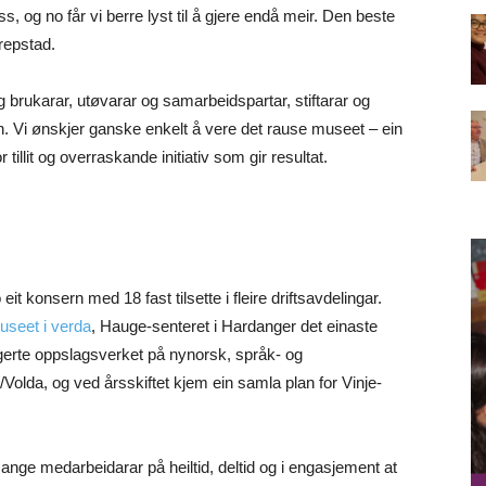
s, og no får vi berre lyst til å gjere endå meir. Den beste
Grepstad.
 brukarar, utøvarar og samarbeidspartar, stiftarar og
okon. Vi ønskjer ganske enkelt å vere det rause museet – ein
tillit og overraskande initiativ som gir resultat.
it konsern med 18 fast tilsette i fleire driftsavdelingar.
useet i verda
, Hauge-senteret i Hardanger det einaste
digerte oppslagsverket på nynorsk, språk- og
ta/Volda, og ved årsskiftet kjem ein samla plan for Vinje-
 mange medarbeidarar på heiltid, deltid og i engasjement at