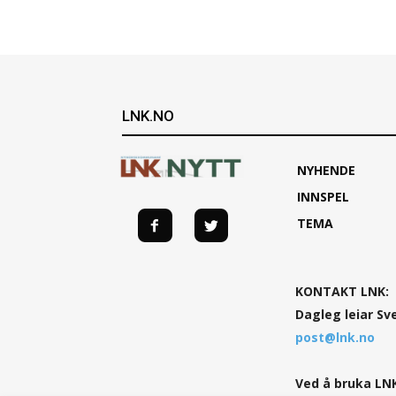
LNK.NO
NYHENDE
INNSPEL
TEMA
KONTAKT LNK:
Dagleg leiar Sv
post@lnk.no
Ved å bruka LNK