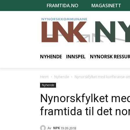
FRAMTIDA.NO
MAGASINETT
NYHENDE
INNSPEL
NYNORSK RESSU
Heim
Nyhende
Nynorskfylket med konferanse om 
Nyhende
Nynorskfylket me
framtida til det n
Av
NPK
19.09.2018