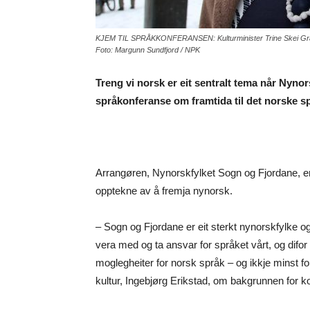
KJEM TIL SPRÅKKONFERANSEN: Kulturminister Trine Skei Grande
Foto: Margunn Sundfjord / NPK
Treng vi norsk er eit sentralt tema når Nynor
språkonferanse om framtida til det norske sp
Arrangøren, Nynorskfylket Sogn og Fjordane, er 
opptekne av å fremja nynorsk.
– Sogn og Fjordane er eit sterkt nynorskfylke og 
vera med og ta ansvar for språket vårt, og difor
moglegheiter for norsk språk – og ikkje minst fo
kultur, Ingebjørg Erikstad, om bakgrunnen for k