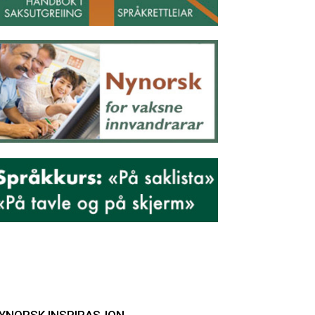
YNORSK INSPIRASJON