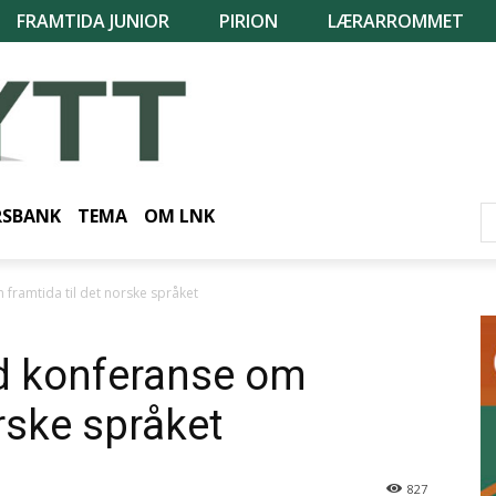
FRAMTIDA JUNIOR
PIRION
LÆRARROMMET
RSBANK
TEMA
OM LNK
framtida til det norske språket
d konferanse om
orske språket
827