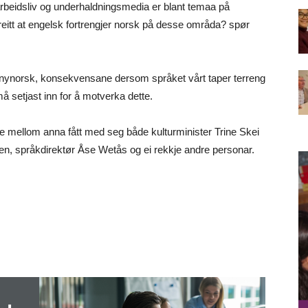
rbeidsliv og underhaldningsmedia er blant temaa på
greitt at engelsk fortrengjer norsk på desse områda? spør
 nynorsk, konsekvensane dersom språket vårt taper terreng
å setjast inn for å motverka dette.
e mellom anna fått med seg både kulturminister Trine Skei
n, språkdirektør Åse Wetås og ei rekkje andre personar.