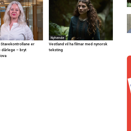
Nyhende
 Stavekontrollane er
Vestland vil ha filmar med nynorsk
e dårlege – bryt
teksting
lova