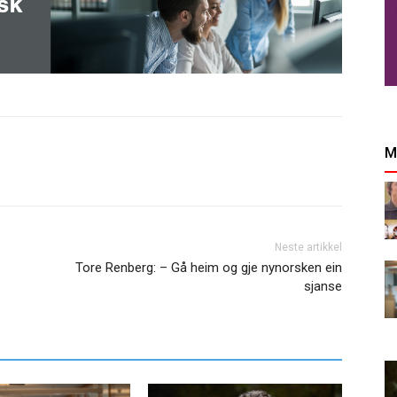
M
Neste artikkel
Tore Renberg: – Gå heim og gje nynorsken ein
sjanse