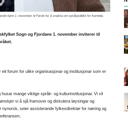
 kjem 1. november til Førde for å snakka om språkpolitikk for framtida.
skfylket Sogn og Fjordane 1. november inviterer til
råket.
eit forum for ulike organisasjonar og institusjonar som er
husar mange viktige språk- og kulturinstitusjonar. Vi vil
 ønskjer vi å sjå framover og diskutera løysingar og
r nynorsk, seier assisterande fylkesdirektør for næring og
onferansen.