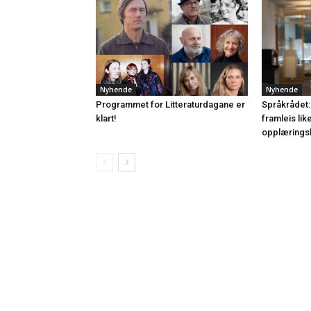
Nyhende
Nyhende
Programmet for Litteraturdagane er
Språkrådet:
klart!
framleis lik
opplærings