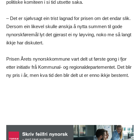
politiske komiteen i si tid utsette saka.
– Det er sjølvsagt ein trist lagnad for prisen om det endar slik.
Dersom ein likevel skulle ønskja å nytta summen til gode
nynorskføremål lyt det gjerast ei ny løyving, noko me så langt
ikkje har diskutert.
Prisen Årets nynorskkommune vart delt ut første gong i fjor
etter initiativ frå Kommunal- og regionaldepartementet. Det blir
ny pris i år, men kva tid den blir delt ut er enno ikkje bestemt.