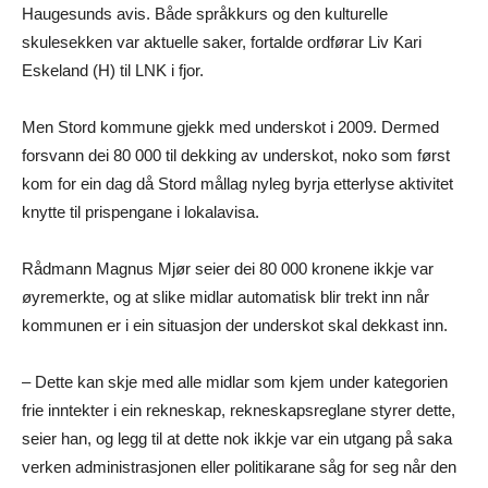
Haugesunds avis. Både språkkurs og den kulturelle
skulesekken var aktuelle saker, fortalde ordførar Liv Kari
Eskeland (H) til LNK i fjor.
Men Stord kommune gjekk med underskot i 2009. Dermed
forsvann dei 80 000 til dekking av underskot, noko som først
kom for ein dag då Stord mållag nyleg byrja etterlyse aktivitet
knytte til prispengane i lokalavisa.
Rådmann Magnus Mjør seier dei 80 000 kronene ikkje var
øyremerkte, og at slike midlar automatisk blir trekt inn når
kommunen er i ein situasjon der underskot skal dekkast inn.
– Dette kan skje med alle midlar som kjem under kategorien
frie inntekter i ein rekneskap, rekneskapsreglane styrer dette,
seier han, og legg til at dette nok ikkje var ein utgang på saka
verken administrasjonen eller politikarane såg for seg når den