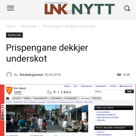
Heim
Nyhende
Prispengane dekkjer underskot
Nyhende
Prispengane dekkjer
underskot
Av
Redaksjonen
10.05.2010
1238