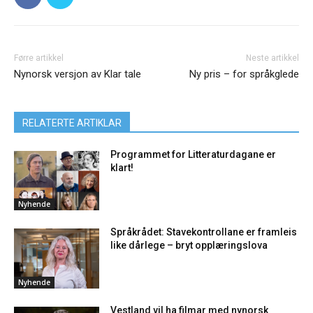
Førre artikkel
Neste artikkel
Nynorsk versjon av Klar tale
Ny pris – for språkglede
RELATERTE ARTIKLAR
Programmet for Litteraturdagane er
klart!
Nyhende
Språkrådet: Stavekontrollane er framleis
like dårlege – bryt opplæringslova
Nyhende
Vestland vil ha filmar med nynorsk