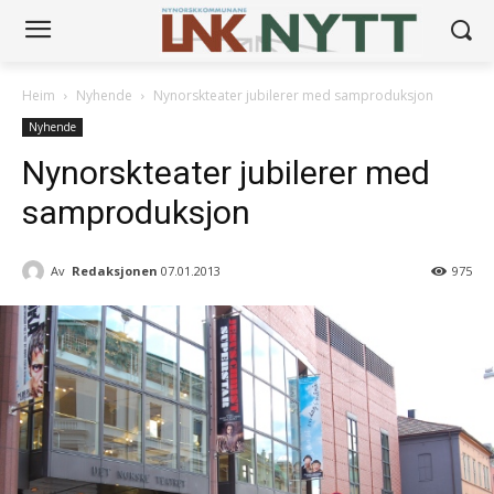
Heim
Nyhende
Nynorskteater jubilerer med samproduksjon
Nyhende
Nynorskteater jubilerer med
samproduksjon
Av
Redaksjonen
07.01.2013
975