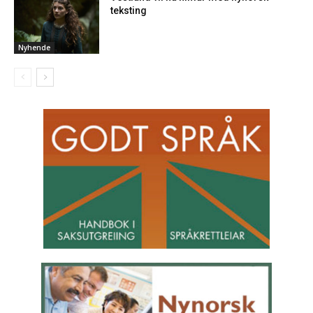
teksting
Nyhende