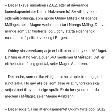
– Det er likevel innsatsen i 2012, etter at dåverande
kunnskapsminister Kristin Halvorsen frå SV ville svekke
sidemålsordninga, som gjorde Oddny Miljeteig til legende i
Mållaget, seier Magne Aasbrenn, leiar i Noregs Mållag. Det var
mange som var frustrerte, og Oddny starta eigenhendig
nærast ei målpolitisk vekking i Bergen.
– Oddny sin vervekampanje er heilt utan sidestykke i Mållaget.
Éin ting er at ho verva over 540 medlemer til Mållaget. Det er
eit heilt uforståeleg godt tal, seier Magne Aasbrenn.
– Det andre, som er like viktig, er at ho skapte blest og glød
rundt saka. Ho gav alle dei som ikkje vil at nynorsken skal
setjast bort til pynt, eit eige språk: Er du for nynorsk, er du
medlem i Mållaget, seier Magne Aasbrenn.
– Det er ikkje tvil om at engasjementet Oddny fyrte opp i 2012