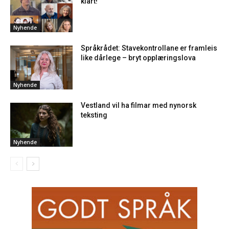
klart!
Nyhende
Språkrådet: Stavekontrollane er framleis
like dårlege – bryt opplæringslova
Nyhende
Vestland vil ha filmar med nynorsk
teksting
Nyhende