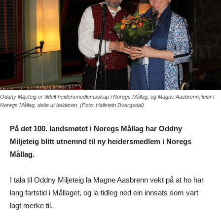
Oddny Miljeteig er tildelt heidersmedlemsskap i Noregs Mållag, og Magne Aasbrenn, leiar i
Noregs Mållag, delte ut heideren. (Foto: Hallstein Dvergsdal)
På det 100. landsmøtet i Noregs Mållag har Oddny
Miljeteig blitt utnemnd til ny heidersmedlem i Noregs
Mållag.
I tala til Oddny Miljeteig la Magne Aasbrenn vekt på at ho har
lang fartstid i Mållaget, og la tidleg ned ein innsats som vart
lagt merke til.