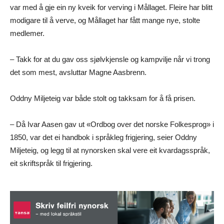
var med å gje ein ny kveik for verving i Mållaget. Fleire har blitt
modigare til å verve, og Mållaget har fått mange nye, stolte
medlemer.
– Takk for at du gav oss sjølvkjensle og kampvilje når vi trong
det som mest, avsluttar Magne Aasbrenn.
Oddny Miljeteig var både stolt og takksam for å få prisen.
– Då Ivar Aasen gav ut «Ordbog over det norske Folkesprog» i
1850, var det ei handbok i språkleg frigjering, seier Oddny
Miljeteig, og legg til at nynorsken skal vere eit kvardagsspråk,
eit skriftspråk til frigjering.