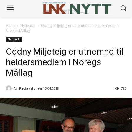
Heim
Nyhende
Oddny Miljeteig er utnemnd til heidersmedlem i
Noregs Mållag
Nyhende
Oddny Miljeteig er utnemnd til
heidersmedlem i Noregs
Mållag
Av
Redaksjonen
15.04.2018
726