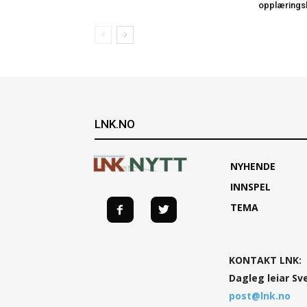
opplærings
LNK.NO
NYHENDE
INNSPEL
TEMA
KONTAKT LNK:
Dagleg leiar Sv
post@lnk.no