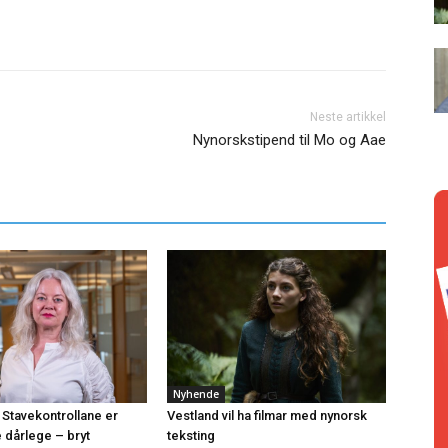
Neste artikkel
Nynorskstipend til Mo og Aae
Nyhende
 Stavekontrollane er
Vestland vil ha filmar med nynorsk
e dårlege – bryt
teksting