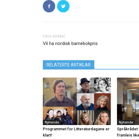
Førre artikkel
Vil ha nordisk barnebokpris
RELATERTE ARTIKLAR
Nyhende
Nyhende
Programmet for Litteraturdagane er
Språkrådet:
klart!
framleis lik