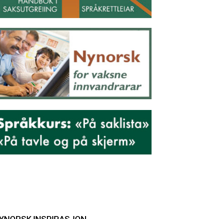
YNORSK INSPIRASJON