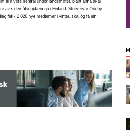
m til å vere sentral under landsmøtet, blant anna skal
lære av sidemålsopplæringa i Finland. Storvervar Oddny
ållag fekk 2 028 nye medlemer i vinter, skal òg få ein
M