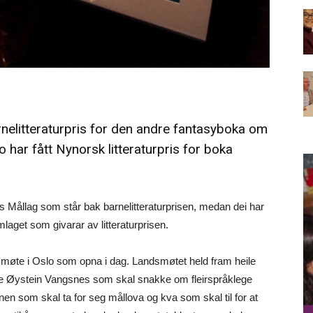
nelitteraturpris for den andre fantasyboka om
o har fått Nynorsk litteraturpris for boka
s Mållag som står bak barnelitteraturprisen, medan dei har
get som givarar av litteraturprisen.
dsmøte i Oslo som opna i dag. Landsmøtet held fram heile
ne Øystein Vangsnes som skal snakke om fleirspråklege
nen som skal ta for seg mållova og kva som skal til for at