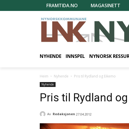
FRAMTIDA.NO
MAGASINETT
NYHENDE
INNSPEL
NYNORSK RESSU
Heim
Nyhende
Pris til Rydland og Eikemo
Nyhende
Pris til Rydland o
Av
Redaksjonen
27.04.2012