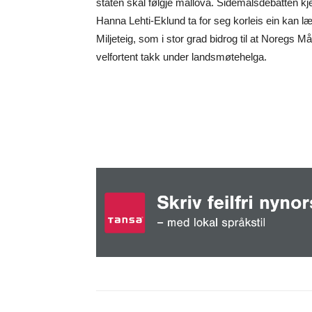
staten skal følgje mållova. Sidemålsdebatten kje
Hanna Lehti-Eklund ta for seg korleis ein kan 
Miljeteig, som i stor grad bidrog til at Noregs M
velfortent takk under landsmøtehelga.