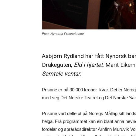
Foto: Nynorsk Pressekontor
Asbjørn Rydland har fått Nynorsk bar
Drakeguten,
Eld i hjartet
. Marit Eikem
Samtale ventar
.
Prisane er på 30 000 kroner kvar. Det er Noreg
med seg Det Norske Teatret og Det Norske Samla
Prisane vart delte ut på Noregs Mållag sitt lan
helga. Frå programmet kan ein blant anna nev
fordelar og språrådsdirektør Arnfinn Muruvik Vo