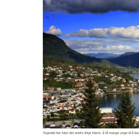
Sogndal har klart det andre ikkje klarer, å få mange unge til å