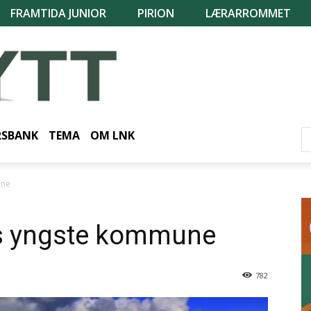
FRAMTIDA JUNIOR
PIRION
LÆRARROMMET
RSBANK
TEMA
OM LNK
une
gs yngste kommune
782