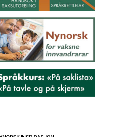
YNORSK INSPIRASJON