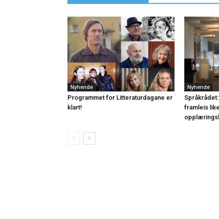
Nyhende
Nyhende
Programmet for Litteraturdagane er
Språkrådet:
klart!
framleis lik
opplærings