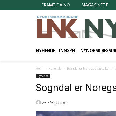
FRAMTIDA.NO
MAGASINETT
NYHENDE
INNSPEL
NYNORSK RESSU
Heim
Nyhende
Sogndal er Noregs yngste komm
Nyhende
Sogndal er Nore
Av
NPK
10.08.2016