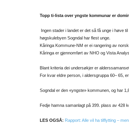
Topp ti-lista over yngste kommunar er domin
Ingen stader i landet er det så få unge i høve 
høgskulebyen Sogndal har flest unge.
Kåringa Kommune-NM er ei rangering av norske k
Kåringa er gjennomført av NHO og Vista Analys
Blant kriteria dei undersøkjer er alderssamans
For kvar eldre person, i aldersgruppa 60– 65, er
Sogndal er den «yngste» kommunen, og har 1,84
Fedje hamna samanlagt på 399. plass av 428 
LES OGSÅ:
Rapport: Alle vil ha tilflytting – men