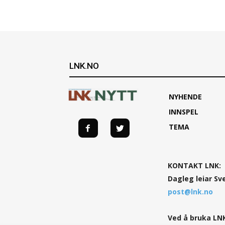
LNK.NO
NYHENDE
INNSPEL
TEMA
KONTAKT LNK:
Dagleg leiar Sv
post@lnk.no
Ved å bruka LNK