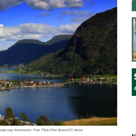
 busetja seg i kommunen. Foto: Flickr/Tom Bunce/CC-lisens
N