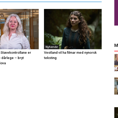
M
Nyhende
 Stavekontrollane er
Vestland vil ha filmar med nynorsk
e dårlege – bryt
teksting
lova