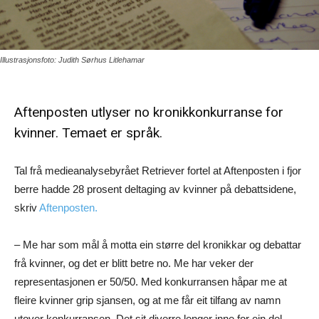
Illustrasjonsfoto: Judith Sørhus Litlehamar
Aftenposten utlyser no kronikkonkurranse for
kvinner. Temaet er språk.
Tal frå medieanalysebyrået Retriever fortel at Aftenposten i fjor
berre hadde 28 prosent deltaging av kvinner på debattsidene,
skriv
Aftenposten.
– Me har som mål å motta ein større del kronikkar og debattar
frå kvinner, og det er blitt betre no. Me har veker der
representasjonen er 50/50. Med konkurransen håpar me at
fleire kvinner grip sjansen, og at me får eit tilfang av namn
utover konkurransen. Det sit diverre lenger inne for ein del