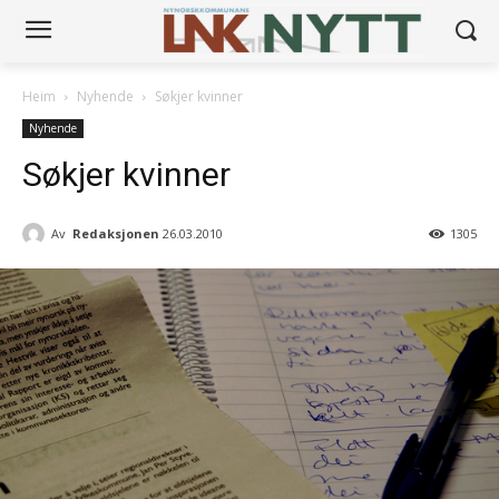
Heim
Nyhende
Søkjer kvinner
Nyhende
Søkjer kvinner
Av
Redaksjonen
26.03.2010
1305