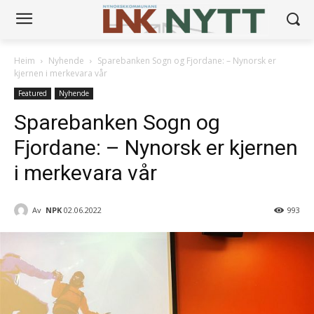
Heim
Nyhende
Sparebanken Sogn og Fjordane: – Nynorsk er
kjernen i merkevara vår
Featured
Nyhende
Sparebanken Sogn og
Fjordane: – Nynorsk er kjernen
i merkevara vår
Av
NPK
02.06.2022
993