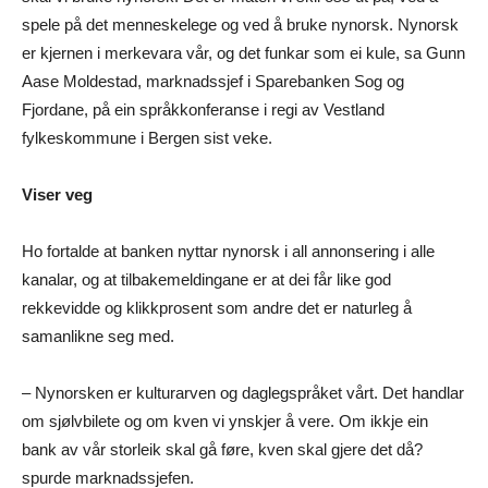
spele på det menneskelege og ved å bruke nynorsk. Nynorsk
er kjernen i merkevara vår, og det funkar som ei kule, sa Gunn
Aase Moldestad, marknadssjef i Sparebanken Sog og
Fjordane, på ein språkkonferanse i regi av Vestland
fylkeskommune i Bergen sist veke.
Viser veg
Ho fortalde at banken nyttar nynorsk i all annonsering i alle
kanalar, og at tilbakemeldingane er at dei får like god
rekkevidde og klikkprosent som andre det er naturleg å
samanlikne seg med.
– Nynorsken er kulturarven og daglegspråket vårt. Det handlar
om sjølvbilete og om kven vi ynskjer å vere. Om ikkje ein
bank av vår storleik skal gå føre, kven skal gjere det då?
spurde marknadssjefen.