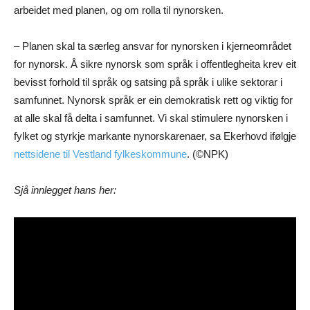
arbeidet med planen, og om rolla til nynorsken.
– Planen skal ta særleg ansvar for nynorsken i kjerneområdet
for nynorsk. Å sikre nynorsk som språk i offentlegheita krev eit
bevisst forhold til språk og satsing på språk i ulike sektorar i
samfunnet. Nynorsk språk er ein demokratisk rett og viktig for
at alle skal få delta i samfunnet. Vi skal stimulere nynorsken i
fylket og styrkje markante nynorskarenaer, sa Ekerhovd ifølgje
nettsidene til Vestland fylkeskommune
. (©NPK)
Sjå innlegget hans her: