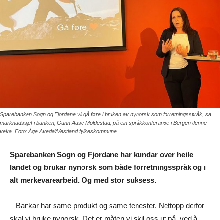
Sparebanken Sogn og Fjordane vil gå føre i bruken av nynorsk som forretningsspråk, sa
marknadssjef i banken, Gunn Aase Moldestad, på ein språkkonferanse i Bergen denne
veka. Foto: Åge Avedal/Vestland fylkeskommune.
Sparebanken Sogn og Fjordane har kundar over heile
landet og brukar nynorsk som både forretningsspråk og i
alt merkevarearbeid. Og med stor suksess.
– Bankar har same produkt og same tenester. Nettopp derfor
skal vi bruke nynorsk. Det er måten vi skil oss ut på, ved å