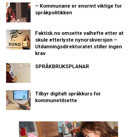
– Kommunane er enormt viktige for
språkpolitikken
Faktisk.no omsette valhefte etter at
skule etterlyste nynorskversjon –
Utdanningsdirektoratet stiller ingen
krav
SPRÅKBRUKSPLANAR
Tilbyr digitalt språkkurs for
kommunetilsette