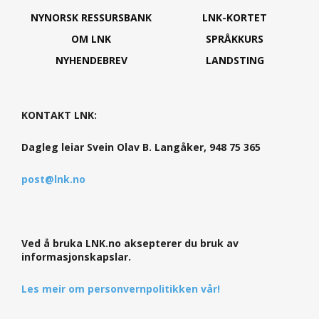
NYNORSK RESSURSBANK
LNK-KORTET
OM LNK
SPRÅKKURS
NYHENDEBREV
LANDSTING
KONTAKT LNK:
Dagleg leiar Svein Olav B. Langåker, 948 75 365
post@lnk.no
Ved å bruka LNK.no aksepterer du bruk av
informasjonskapslar.
Les meir om personvernpolitikken vår!