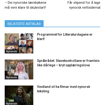
– Dei nynorske lærebøkene
Får stipend for å lage
må vere klare til skulestart!
nynorsk nettsidemal
RELATERTE ARTIKLAR
Programmet for Litteraturdagane er
klart!
Nyhende
Språkrådet: Stavekontrollane er framleis
like dårlege – bryt opplæringslova
Nyhende
Vestland vil ha filmar med nynorsk
teksting
Nyhende