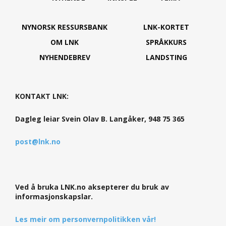
NYNORSK RESSURSBANK
LNK-KORTET
OM LNK
SPRÅKKURS
NYHENDEBREV
LANDSTING
KONTAKT LNK:
Dagleg leiar Svein Olav B. Langåker, 948 75 365
post@lnk.no
Ved å bruka LNK.no aksepterer du bruk av
informasjonskapslar.
Les meir om personvernpolitikken vår!