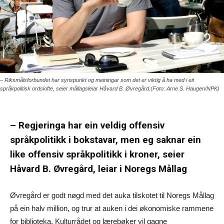
– Riksmålsforbundet har synspunkt og meiningar som det er viktig å ha med i eit
språkpolitisk ordskifte, seier mållagsleiar Håvard B. Øvregård.(Foto: Arne S. Haugen/NPK)
– Regjeringa har ein veldig offensiv
språkpolitikk i bokstavar, men eg saknar ein
like offensiv språkpolitikk i kroner, seier
Håvard B. Øvregård, leiar i Noregs Mållag
Øvregård er godt nøgd med det auka tilskotet til Noregs Mållag
på ein halv million, og trur at auken i dei økonomiske rammene
for biblioteka, Kulturrådet og lærebøker vil gagne