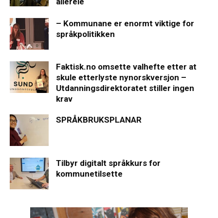
allereie
– Kommunane er enormt viktige for
språkpolitikken
Faktisk.no omsette valhefte etter at
skule etterlyste nynorskversjon –
Utdanningsdirektoratet stiller ingen
krav
SPRÅKBRUKSPLANAR
Tilbyr digitalt språkkurs for
kommunetilsette