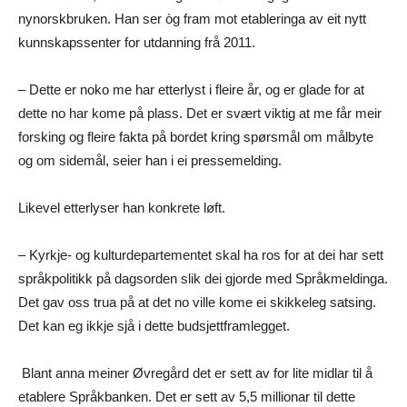
nynorskbruken. Han ser òg fram mot etableringa av eit nytt
kunnskapssenter for utdanning frå 2011.
– Dette er noko me har etterlyst i fleire år, og er glade for at
dette no har kome på plass. Det er svært viktig at me får meir
forsking og fleire fakta på bordet kring spørsmål om målbyte
og om sidemål, seier han i ei pressemelding.
Likevel etterlyser han konkrete løft.
– Kyrkje- og kulturdepartementet skal ha ros for at dei har sett
språkpolitikk på dagsorden slik dei gjorde med Språkmeldinga.
Det gav oss trua på at det no ville kome ei skikkeleg satsing.
Det kan eg ikkje sjå i dette budsjettframlegget.
Blant anna meiner Øvregård det er sett av for lite midlar til å
etablere Språkbanken. Det er sett av 5,5 millionar til dette