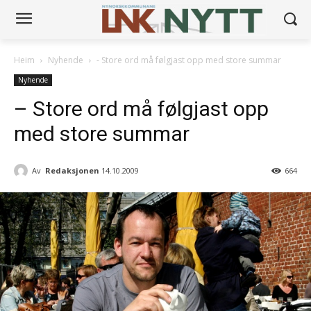
Heim
Nyhende
- Store ord må følgjast opp med store summar
Nyhende
– Store ord må følgjast opp
med store summar
Av
Redaksjonen
14.10.2009
664