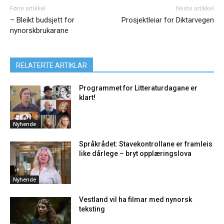
Førre artikkel
Neste artikkel
– Bleikt budsjett for
Prosjektleiar for Diktarvegen
nynorskbrukarane
RELATERTE ARTIKLAR
Programmet for Litteraturdagane er
klart!
Nyhende
Språkrådet: Stavekontrollane er framleis
like dårlege – bryt opplæringslova
Nyhende
Vestland vil ha filmar med nynorsk
teksting