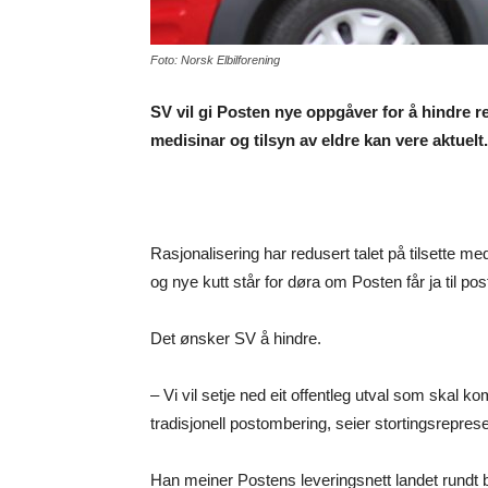
Foto: Norsk Elbilforening
SV vil gi Posten nye oppgåver for å hindre 
medisinar og tilsyn av eldre kan vere aktuelt.
Rasjonalisering har redusert talet på tilsette m
og nye kutt står for døra om Posten får ja til
Det ønsker SV å hindre.
– Vi vil setje ned eit offentleg utval som skal 
tradisjonell postombering, seier stortingsrepre
Han meiner Postens leveringsnett landet rundt b