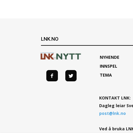
LNK.NO
NYHENDE
INNSPEL
TEMA
KONTAKT LNK:
Dagleg leiar Sv
post@lnk.no
Ved å bruka LNK