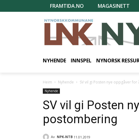
FRAMTIDA.NO
MAGASINETT
NYHENDE
INNSPEL
NYNORSK RESSU
Heim
Nyhende
SV vil gi Posten nye oppgåver for
Nyhende
SV vil gi Posten n
postombering
Av
NPK-NTB
11.01.2019