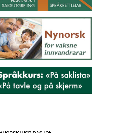
YNORSK INSPIRASJON