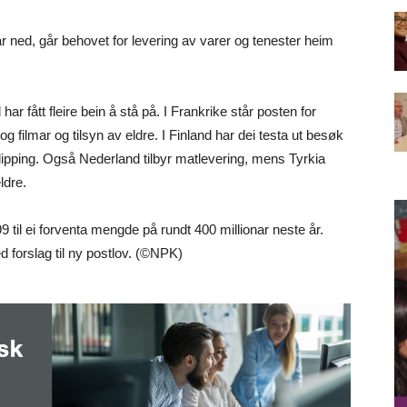
r ned, går behovet for levering av varer og tenester heim
har fått fleire bein å stå på. I Frankrike står posten for
g filmar og tilsyn av eldre. I Finland har dei testa ut besøk
klipping. Også Nederland tilbyr matlevering, mens Tyrkia
ldre.
9 til ei forventa mengde på rundt 400 millionar neste år.
forslag til ny postlov. (©NPK)