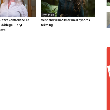
Nyhende
 Stavekontrollane er
Vestland vil ha filmar med nynorsk
e dårlege – bryt
teksting
lova