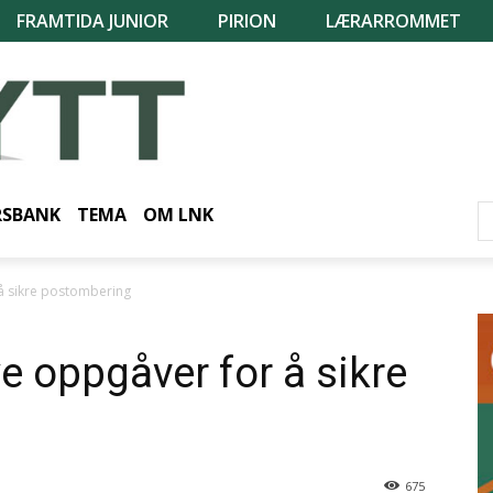
FRAMTIDA JUNIOR
PIRION
LÆRARROMMET
RSBANK
TEMA
OM LNK
 å sikre postombering
ye oppgåver for å sikre
675