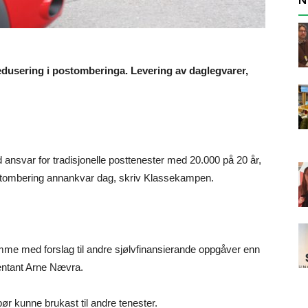
redusering i postomberinga. Levering av daglegvarer,
ed ansvar for tradisjonelle posttenester med 20.000 på 20 år,
 postombering annankvar dag, skriv Klassekampen.
komme med forslag til andre sjølvfinansierande oppgåver enn
sentant Arne Nævra.
ør kunne brukast til andre tenester.