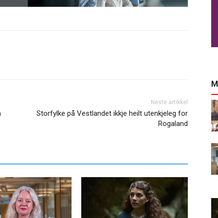
M
Neste artikkel
å
Storfylke på Vestlandet ikkje heilt utenkjeleg for
Rogaland