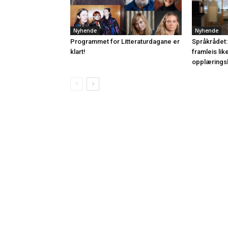
Nyhende
Nyhende
Programmet for Litteraturdagane er
Språkrådet:
klart!
framleis lik
opplærings