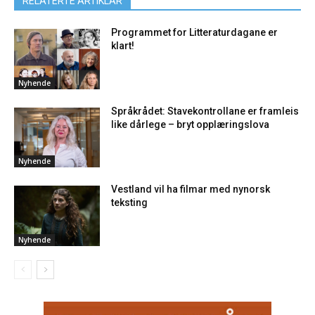
RELATERTE ARTIKLAR
Programmet for Litteraturdagane er
klart!
Nyhende
Språkrådet: Stavekontrollane er framleis
like dårlege – bryt opplæringslova
Nyhende
Vestland vil ha filmar med nynorsk
teksting
Nyhende