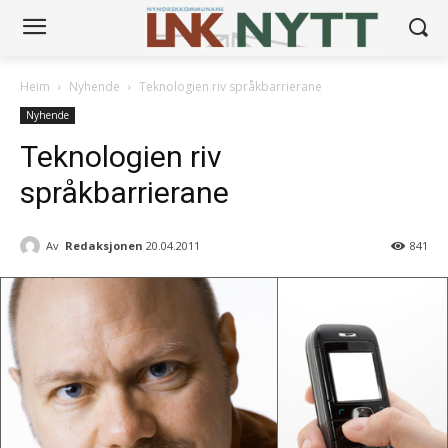
Heim
Nyhende
Teknologien riv språkbarrierane
Nyhende
Teknologien riv
språkbarrierane
Av
Redaksjonen
20.04.2011
841