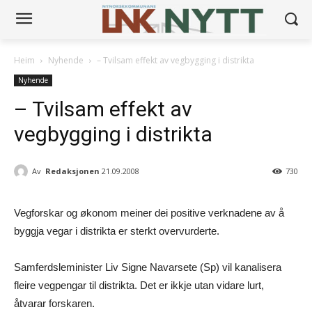
Heim
Nyhende
– Tvilsam effekt av vegbygging i distrikta
Nyhende
– Tvilsam effekt av
vegbygging i distrikta
Av
Redaksjonen
21.09.2008
730
Vegforskar og økonom meiner dei positive verknadene av å
byggja vegar i distrikta er sterkt overvurderte.
Samferdsleminister Liv Signe Navarsete (Sp) vil kanalisera
fleire vegpengar til distrikta. Det er ikkje utan vidare lurt,
åtvarar forskaren.