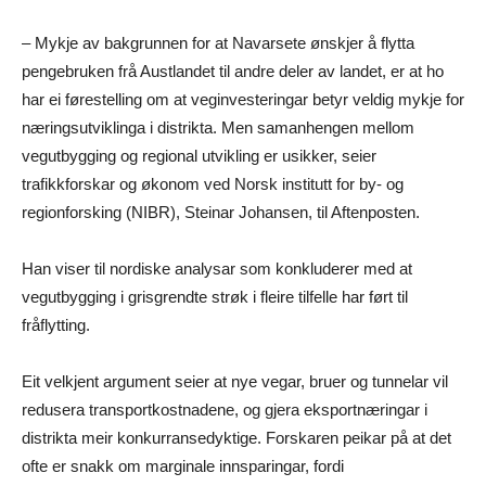
– Mykje av bakgrunnen for at Navarsete ønskjer å flytta
pengebruken frå Austlandet til andre deler av landet, er at ho
har ei førestelling om at veginvesteringar betyr veldig mykje for
næringsutviklinga i distrikta. Men samanhengen mellom
vegutbygging og regional utvikling er usikker, seier
trafikkforskar og økonom ved Norsk institutt for by- og
regionforsking (NIBR), Steinar Johansen, til Aftenposten.
Han viser til nordiske analysar som konkluderer med at
vegutbygging i grisgrendte strøk i fleire tilfelle har ført til
fråflytting.
Eit velkjent argument seier at nye vegar, bruer og tunnelar vil
redusera transportkostnadene, og gjera eksportnæringar i
distrikta meir konkurransedyktige. Forskaren peikar på at det
ofte er snakk om marginale innsparingar, fordi