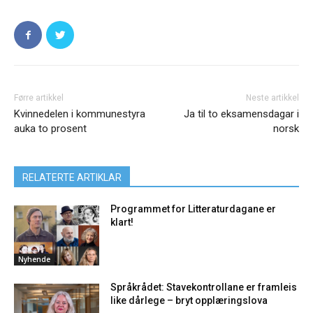
Førre artikkel
Neste artikkel
Kvinnedelen i kommunestyra
Ja til to eksamensdagar i
auka to prosent
norsk
RELATERTE ARTIKLAR
Programmet for Litteraturdagane er
klart!
Nyhende
Språkrådet: Stavekontrollane er framleis
like dårlege – bryt opplæringslova