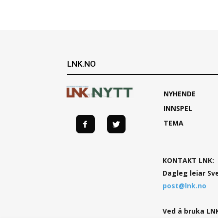
LNK.NO
NYHENDE
INNSPEL
TEMA
KONTAKT LNK:
Dagleg leiar Sv
post@lnk.no
Ved å bruka LNK