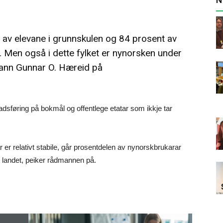
 av elevane i grunnskulen og 84 prosent av
. Men også i dette fylket er nynorsken under
mann Gunnar O. Hæreid på
sføring på bokmål og offentlege etatar som ikkje tar
 er relativt stabile, går prosentdelen av nynorskbrukarar
av landet, peiker rådmannen på.