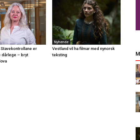
Nyhende
 Stavekontrollane er
Vestland vil ha filmar med nynorsk
M
e dårlege – bryt
teksting
lova