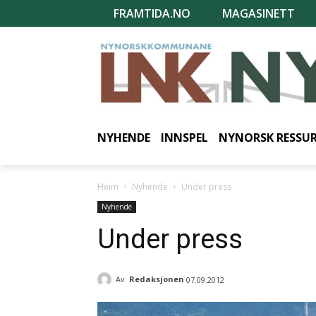
FRAMTIDA.NO
MAGASINETT
NYHENDE
INNSPEL
NYNORSK RESSU
Heim
Nyhende
Under press
Nyhende
Under press
Av
Redaksjonen
07.09.2012