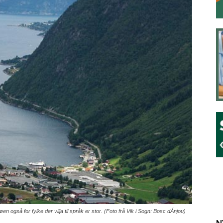
n også for fylke der vilja til språk er stor. (Foto frå Vik i Sogn: Bosc dÁnjou)
N