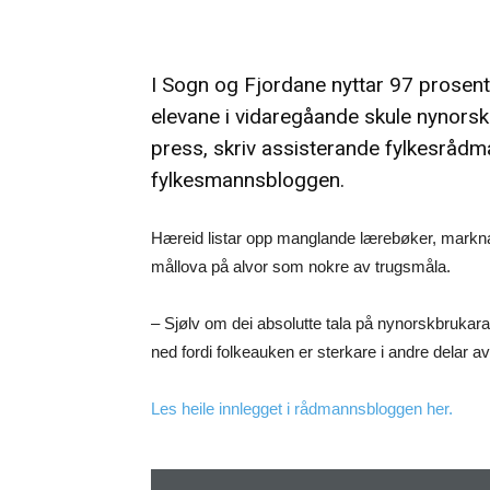
I Sogn og Fjordane nyttar 97 prosent
elevane i vidaregåande skule nynorsk
press, skriv assisterande fylkesråd
fylkesmannsbloggen.
Hæreid listar opp manglande lærebøker, marknad
mållova på alvor som nokre av trugsmåla.
– Sjølv om dei absolutte tala på nynorskbrukarar
ned fordi folkeauken er sterkare i andre delar 
Les heile innlegget i rådmannsbloggen her.