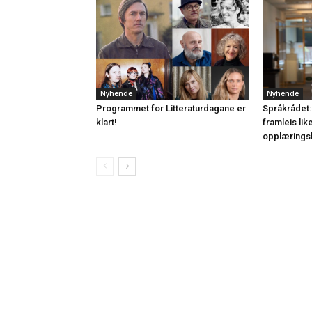
Nyhende
Nyhende
Programmet for Litteraturdagane er
Språkrådet:
klart!
framleis lik
opplærings