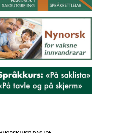
YNORSK INSPIRASJON