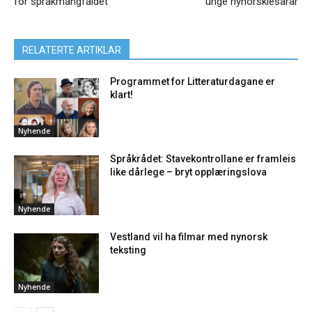
for språkmangfaldet
unge nynorsklesarar
RELATERTE ARTIKLAR
Programmet for Litteraturdagane er
klart!
Nyhende
Språkrådet: Stavekontrollane er framleis
like dårlege – bryt opplæringslova
Nyhende
Vestland vil ha filmar med nynorsk
teksting
Nyhende