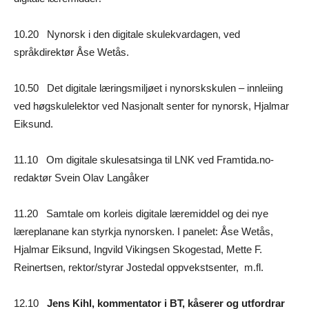
10.20 Nynorsk i den digitale skulekvardagen, ved
språkdirektør Åse Wetås.
10.50 Det digitale læringsmiljøet i nynorskskulen – innleiing
ved høgskulelektor ved Nasjonalt senter for nynorsk, Hjalmar
Eiksund.
11.10 Om digitale skulesatsinga til LNK ved Framtida.no-
redaktør Svein Olav Langåker
11.20 Samtale om korleis digitale læremiddel og dei nye
læreplanane kan styrkja nynorsken. I panelet: Åse Wetås,
Hjalmar Eiksund, Ingvild Vikingsen Skogestad, Mette F.
Reinertsen, rektor/styrar Jostedal oppvekstsenter, m.fl.
12.10
Jens Kihl, kommentator i BT, kåserer og utfordrar