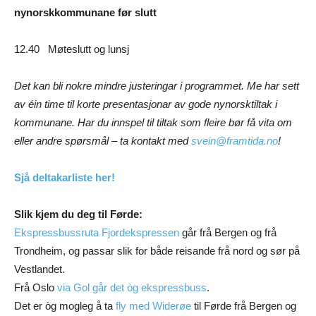
nynorskkommunane før slutt
12.40 Møteslutt og lunsj
Det kan bli nokre mindre justeringar i programmet. Me har sett
av éin time til korte presentasjonar av gode nynorsktiltak i
kommunane. Har du innspel til tiltak som fleire bør få vita om
eller andre spørsmål – ta kontakt med
svein@framtida.no
!
Sjå deltakarliste her!
Slik kjem du deg til Førde:
Ekspressbussruta Fjordekspressen
går frå Bergen og frå
Trondheim, og passar slik for både reisande frå nord og sør på
Vestlandet.
Frå Oslo
via Gol går det òg ekspressbuss
.
Det er òg mogleg å ta
fly med Widerøe
til Førde frå Bergen og