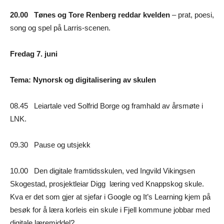
20.00 Tønes og Tore Renberg reddar kvelden
– prat, poesi,
song og spel på Larris-scenen.
Fredag 7. juni
Tema: Nynorsk og digitalisering av skulen
08.45 Leiartale ved Solfrid Borge og framhald av årsmøte i
LNK.
09.30 Pause og utsjekk
10.00 Den digitale framtidsskulen, ved Ingvild Vikingsen
Skogestad, prosjektleiar Digg læring ved Knappskog skule.
Kva er det som gjer at sjefar i Google og It’s Learning kjem på
besøk for å læra korleis ein skule i Fjell kommune jobbar med
digitale læremiddel?