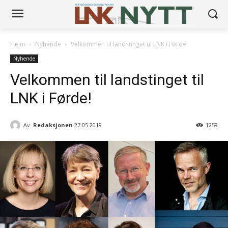
Heim
Nyhende
Velkommen til landstinget til LNK i Førde!
Nyhende
Velkommen til landstinget til
LNK i Førde!
Av
Redaksjonen
27.05.2019
1259