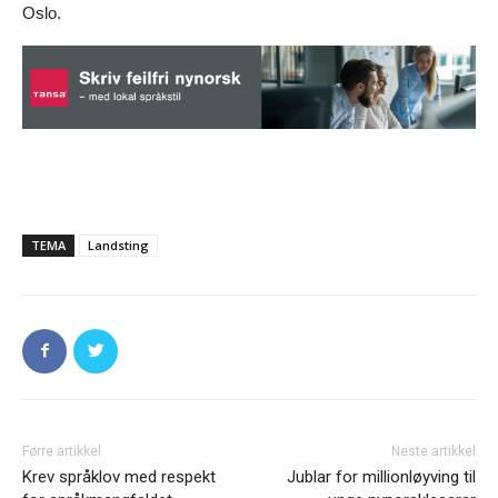
Oslo.
TEMA
Landsting
Førre artikkel
Neste artikkel
Krev språklov med respekt
Jublar for millionløyving til