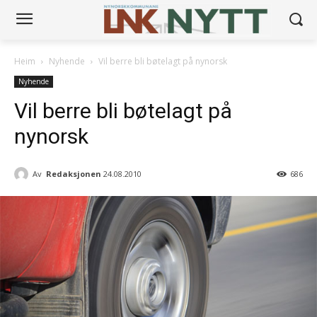
Heim
Nyhende
Vil berre bli bøtelagt på nynorsk
Nyhende
Vil berre bli bøtelagt på
nynorsk
Av
Redaksjonen
24.08.2010
686