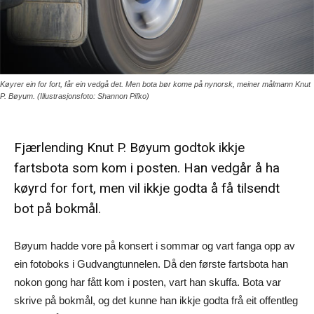
Køyrer ein for fort, får ein vedgå det. Men bota bør kome på nynorsk, meiner målmann Knut
P. Bøyum. (Illustrasjonsfoto: Shannon Pifko)
Fjærlending Knut P. Bøyum godtok ikkje
fartsbota som kom i posten. Han vedgår å ha
køyrd for fort, men vil ikkje godta å få tilsendt
bot på bokmål.
Bøyum hadde vore på konsert i sommar og vart fanga opp av
ein fotoboks i Gudvangtunnelen. Då den første fartsbota han
nokon gong har fått kom i posten, vart han skuffa. Bota var
skrive på bokmål, og det kunne han ikkje godta frå eit offentleg