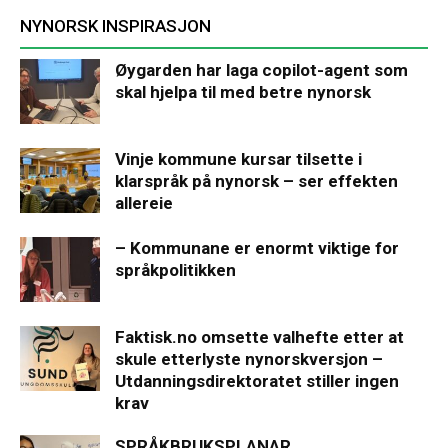
NYNORSK INSPIRASJON
Øygarden har laga copilot-agent som
skal hjelpa til med betre nynorsk
Vinje kommune kursar tilsette i
klarspråk på nynorsk – ser effekten
allereie
– Kommunane er enormt viktige for
språkpolitikken
Faktisk.no omsette valhefte etter at
skule etterlyste nynorskversjon –
Utdanningsdirektoratet stiller ingen
krav
SPRÅKBRUKSPLANAR