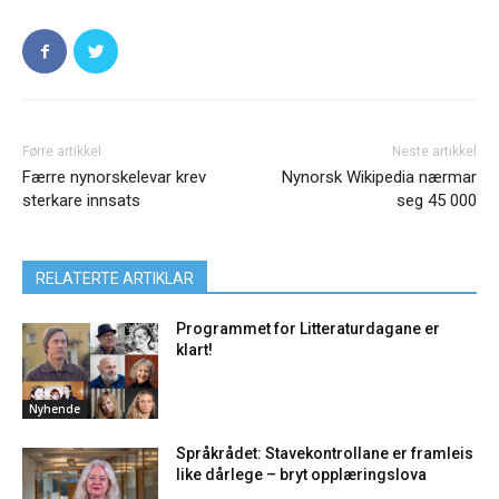
Førre artikkel
Neste artikkel
Færre nynorskelevar krev
Nynorsk Wikipedia nærmar
sterkare innsats
seg 45 000
RELATERTE ARTIKLAR
Programmet for Litteraturdagane er
klart!
Nyhende
Språkrådet: Stavekontrollane er framleis
like dårlege – bryt opplæringslova