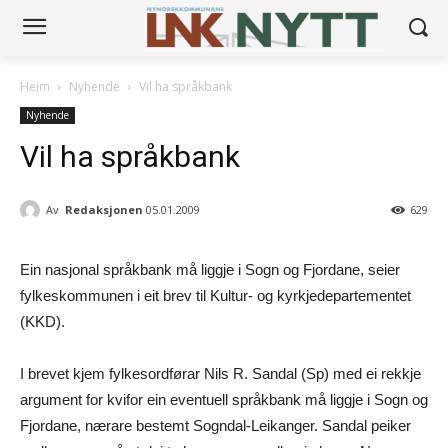
Heim
Nyhende
Vil ha språkbank
Nyhende
Vil ha språkbank
Av
Redaksjonen
05.01.2009
629
Ein nasjonal språkbank må liggje i Sogn og Fjordane, seier
fylkeskommunen i eit brev til Kultur- og kyrkjedepartementet
(KKD).
I brevet kjem fylkesordførar Nils R. Sandal (Sp) med ei rekkje
argument for kvifor ein eventuell språkbank må liggje i Sogn og
Fjordane, nærare bestemt Sogndal-Leikanger. Sandal peiker