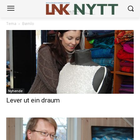
Tema
Bømlo
Nyhende
Lever ut ein draum