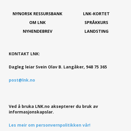
NYNORSK RESSURSBANK
LNK-KORTET
OM LNK
SPRÅKKURS
NYHENDEBREV
LANDSTING
KONTAKT LNK:
Dagleg leiar Svein Olav B. Langåker, 948 75 365
post@lnk.no
Ved å bruka LNK.no aksepterer du bruk av
informasjonskapslar.
Les meir om personvernpolitikken vår!