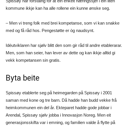
Spissøy har forståing for at ein enkelt næringssjef i ein liten
kommune ikkje kan ha alle rollene ein kunne ønske seg.
– Men vi treng folk med brei kompetanse, som vi kan snakke
med og få råd hos. Pengestøtte er òg naudsynt.
Idéutviklaren har sjølv blitt den som gir råd til andre etablerarar.
Men, som han seier, han lever av dette og kan ikkje alltid gi
vekk kompetansen sin gratis.
Byta beite
Spissøy etablerte seg på heimegarden på Spissøy i 2001
saman med kone og tre barn. Då hadde han budd vekke frå
heimkommunen ein del år. Ekteparet hadde gode jobbar i
Arendal, Spissøy sjølv jobba i Innovasjon Noreg. Men eit
generasjonsskifta var i emning, og familien valde å flytte på