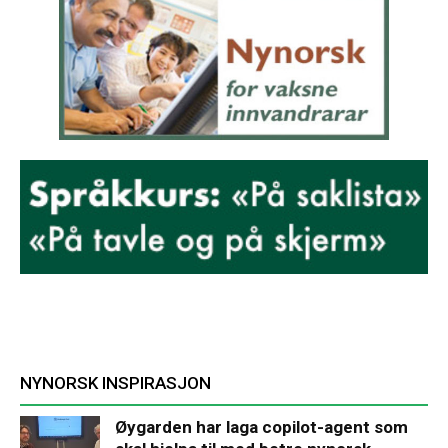
NYNORSK INSPIRASJON
Øygarden har laga copilot-agent som