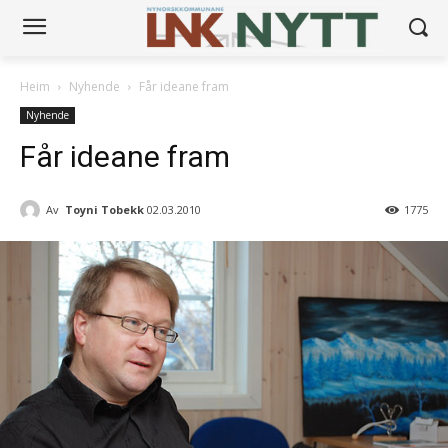
Heim
Nyhende
Får ideane fram
Nyhende
Får ideane fram
Av
Toyni Tobekk
02.03.2010
1775