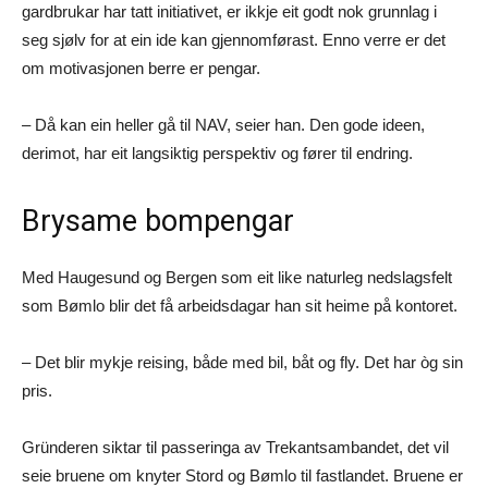
gardbrukar har tatt initiativet, er ikkje eit godt nok grunnlag i
seg sjølv for at ein ide kan gjennomførast. Enno verre er det
om motivasjonen berre er pengar.
– Då kan ein heller gå til NAV, seier han. Den gode ideen,
derimot, har eit langsiktig perspektiv og fører til endring.
Brysame bompengar
Med Haugesund og Bergen som eit like naturleg nedslagsfelt
som Bømlo blir det få arbeidsdagar han sit heime på kontoret.
– Det blir mykje reising, både med bil, båt og fly. Det har òg sin
pris.
Gründeren siktar til passeringa av Trekantsambandet, det vil
seie bruene om knyter Stord og Bømlo til fastlandet. Bruene er