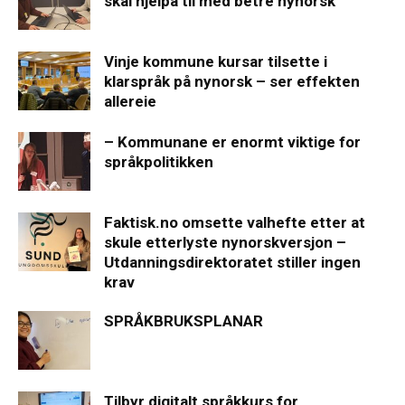
skal hjelpa til med betre nynorsk
Vinje kommune kursar tilsette i
klarspråk på nynorsk – ser effekten
allereie
– Kommunane er enormt viktige for
språkpolitikken
Faktisk.no omsette valhefte etter at
skule etterlyste nynorskversjon –
Utdanningsdirektoratet stiller ingen
krav
SPRÅKBRUKSPLANAR
Tilbyr digitalt språkkurs for