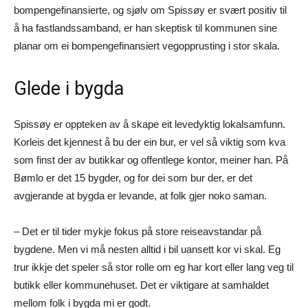
bompengefinansierte, og sjølv om Spissøy er svært positiv til
å ha fastlandssamband, er han skeptisk til kommunen sine
planar om ei bompengefinansiert vegopprusting i stor skala.
Glede i bygda
Spissøy er oppteken av å skape eit levedyktig lokalsamfunn.
Korleis det kjennest å bu der ein bur, er vel så viktig som kva
som finst der av butikkar og offentlege kontor, meiner han. På
Bømlo er det 15 bygder, og for dei som bur der, er det
avgjerande at bygda er levande, at folk gjer noko saman.
– Det er til tider mykje fokus på store reiseavstandar på
bygdene. Men vi må nesten alltid i bil uansett kor vi skal. Eg
trur ikkje det speler så stor rolle om eg har kort eller lang veg til
butikk eller kommunehuset. Det er viktigare at samhaldet
mellom folk i bygda mi er godt.