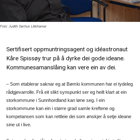
Foto: Judith Sørhus Litlehamar
Sertifisert oppmuntringsagent og idéastronaut
Kåre Spissøy trur på å dyrke dei gode ideane.
Kommunesamanslåing kan vere ein av dei.
– Som etablerar saknar eg at Bømlo kommunen har ei tydeleg
rådgjevarrolle. Frå eit slikt synspunkt ser eg heilt klart at ein
storkommune i Sunnhordland kan løne seg. I ein
storkommune kan ein i større grad samle kreftene og
kompetansen som kan rettleie dei som ønskjer å setje ideane
sine ut i live.