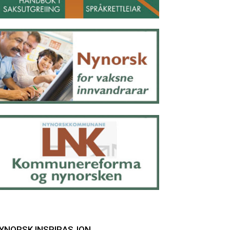
YNORSK INSPIRASJON