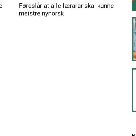
e
Føreslår at alle lærarar skal kunne
meistre nynorsk
N