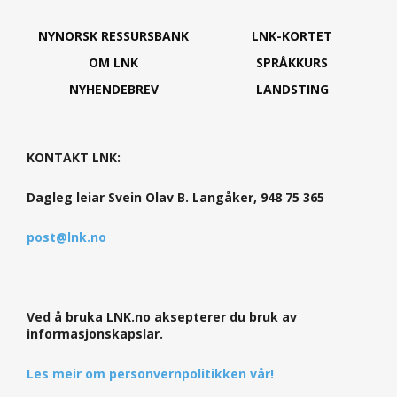
NYNORSK RESSURSBANK
LNK-KORTET
OM LNK
SPRÅKKURS
NYHENDEBREV
LANDSTING
KONTAKT LNK:
Dagleg leiar Svein Olav B. Langåker, 948 75 365
post@lnk.no
Ved å bruka LNK.no aksepterer du bruk av
informasjonskapslar.
Les meir om personvernpolitikken vår!