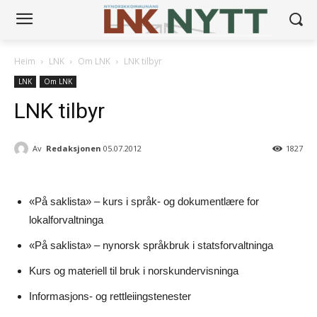
Heim
LNK
Om LNK
LNK tilbyr
LNK
Om LNK
LNK tilbyr
Av
Redaksjonen
05.07.2012
1827
«På saklista» – kurs i språk- og dokumentlære for
lokalforvaltninga
«På saklista» – nynorsk språkbruk i statsforvaltninga
Kurs og materiell til bruk i norskundervisninga
Informasjons- og rettleiingstenester