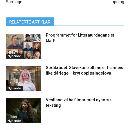
Samlaget
opning
RELATERTE ARTIKLAR
Programmet for Litteraturdagane er
klart!
Nyhende
Språkrådet: Stavekontrollane er framleis
like dårlege – bryt opplæringslova
Nyhende
Vestland vil ha filmar med nynorsk
teksting
Nyhende