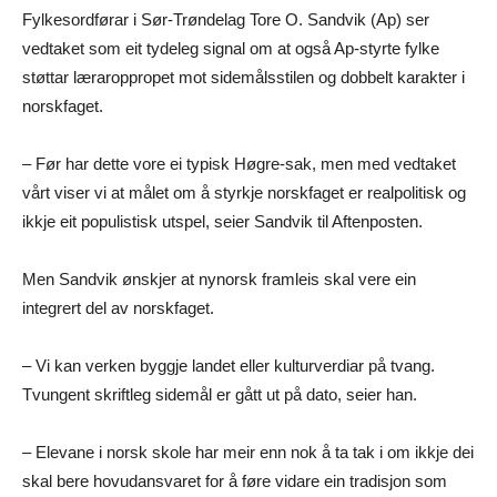
Fylkesordførar i Sør-Trøndelag Tore O. Sandvik (Ap) ser
vedtaket som eit tydeleg signal om at også Ap-styrte fylke
støttar læraroppropet mot sidemålsstilen og dobbelt karakter i
norskfaget.
– Før har dette vore ei typisk Høgre-sak, men med vedtaket
vårt viser vi at målet om å styrkje norskfaget er realpolitisk og
ikkje eit populistisk utspel, seier Sandvik til Aftenposten.
Men Sandvik ønskjer at nynorsk framleis skal vere ein
integrert del av norskfaget.
– Vi kan verken byggje landet eller kulturverdiar på tvang.
Tvungent skriftleg sidemål er gått ut på dato, seier han.
– Elevane i norsk skole har meir enn nok å ta tak i om ikkje dei
skal bere hovudansvaret for å føre vidare ein tradisjon som