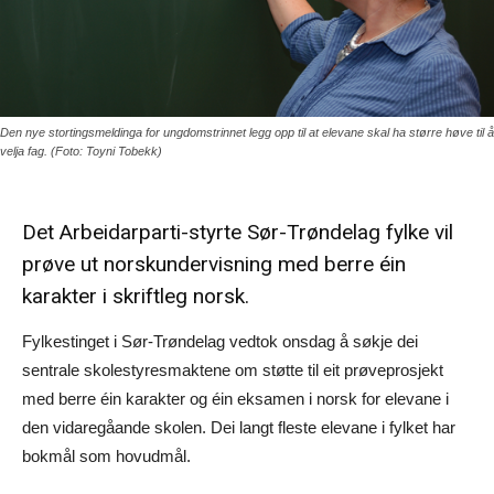
Den nye stortingsmeldinga for ungdomstrinnet legg opp til at elevane skal ha større høve til å
velja fag. (Foto: Toyni Tobekk)
Det Arbeidarparti-styrte Sør-Trøndelag fylke vil
prøve ut norskundervisning med berre éin
karakter i skriftleg norsk.
Fylkestinget i Sør-Trøndelag vedtok onsdag å søkje dei
sentrale skolestyresmaktene om støtte til eit prøveprosjekt
med berre éin karakter og éin eksamen i norsk for elevane i
den vidaregåande skolen. Dei langt fleste elevane i fylket har
bokmål som hovudmål.