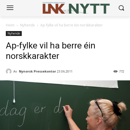
Heim
Nyhende
Ap-fylke vil ha berre éin norskkarakter
Nyhende
Ap-fylke vil ha berre éin
norskkarakter
Av
Nynorsk Pressekontor
23.06.2011
772