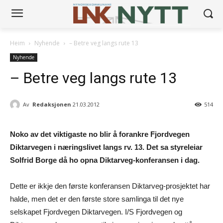
Heim
Nyhende
– Betre veg langs rute 13
Nyhende
– Betre veg langs rute 13
Av
Redaksjonen
21.03.2012
514
Noko av det viktigaste no blir å forankre Fjordvegen
Diktarvegen i næringslivet langs rv. 13. Det sa styreleiar
Solfrid Borge då ho opna Diktarveg-konferansen i dag.
Dette er ikkje den første konferansen Diktarveg-prosjektet har
halde, men det er den første store samlinga til det nye
selskapet Fjordvegen Diktarvegen. I/S Fjordvegen og