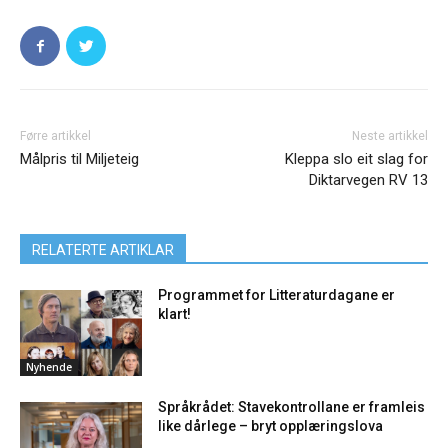
Førre artikkel
Neste artikkel
Målpris til Miljeteig
Kleppa slo eit slag for
Diktarvegen RV 13
RELATERTE ARTIKLAR
Programmet for Litteraturdagane er
klart!
Nyhende
Språkrådet: Stavekontrollane er framleis
like dårlege – bryt opplæringslova