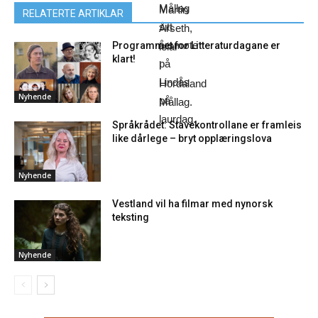
Mållag
Martin
RELATERTE ARTIKLAR
sitt
Årseth,
årsmøte
Programmet for Litteraturdagane er
leiar
klart!
på
i
Lindås
Hordaland
Nyhende
på
Mållag.
laurdag.
Språkrådet: Stavekontrollane er framleis
like dårlege – bryt opplæringslova
Nyhende
Vestland vil ha filmar med nynorsk
teksting
Nyhende