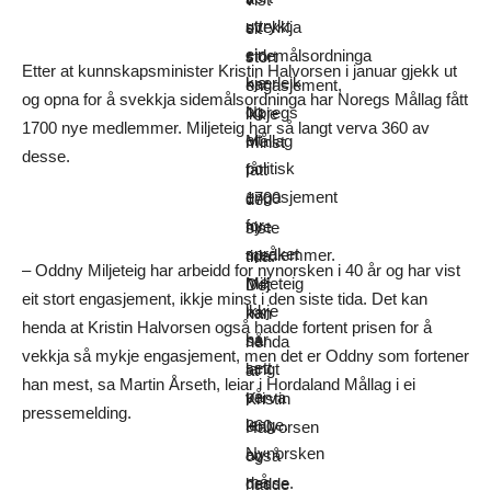
uttrykt
svekkja
eit
ein
sidemålsordninga
stort
Etter at kunnskapsminister Kristin Halvorsen i januar gjekk ut
kjærleik
har
engasjement,
og opna for å svekkja sidemålsordninga har Noregs Mållag fått
og
Noregs
ikkje
1700 nye medlemmer. Miljeteig har så langt verva 360 av
eit
Mållag
minst
desse.
politisk
fått
i
engasjement
1700
den
for
nye
siste
språket
medlemmer.
tida.
– Oddny Miljeteig har arbeidd for nynorsken i 40 år og har vist
me
Miljeteig
Det
eit stort engasjement, ikkje minst i den siste tida. Det kan
ikkje
har
kan
henda at Kristin Halvorsen også hadde fortent prisen for å
har
så
henda
vekkja så mykje engasjement, men det er Oddny som fortener
sett
langt
at
han mest, sa Martin Årseth, leiar i Hordaland Mållag i ei
på
verva
Kristin
pressemelding.
lenge.
360
Halvorsen
Nynorsken
av
også
må
desse.
hadde