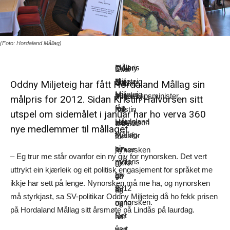
(Foto: Hordaland Mållag)
Målpris
Oddny
–
Etter
–
til
Miljeteig
Eg
at
Oddny Miljeteig har fått Hordaland Mållag sin
Oddny
Miljeteig
har
trur
kunnskapsminister
Miljeteig
målpris for 2012. Sidan Kristin Halvorsen sitt
fått
me
Kristin
har
utspel om sidemålet i januar har ho verva 360
Hordaland
står
Halvorsen
arbeidd
nye medlemmer til mållaget.
Mållag
ovanfor
i
for
sin
ein
januar
nynorsken
– Eg trur me står ovanfor ein ny giv for nynorsken. Det vert
målpris
ny
gjekk
i
uttrykt ein kjærleik og eit politisk engasjement for språket me
for
giv
ut
40
ikkje har sett på lenge. Nynorsken må me ha, og nynorsken
2012
for
og
år
må styrkjast, sa SV-politikar Oddny Miljeteig då ho fekk prisen
nynorsken.
opna
og
på Hordaland Mållag sitt årsmøte på Lindås på laurdag.
Det
for
har
vert
å
vist