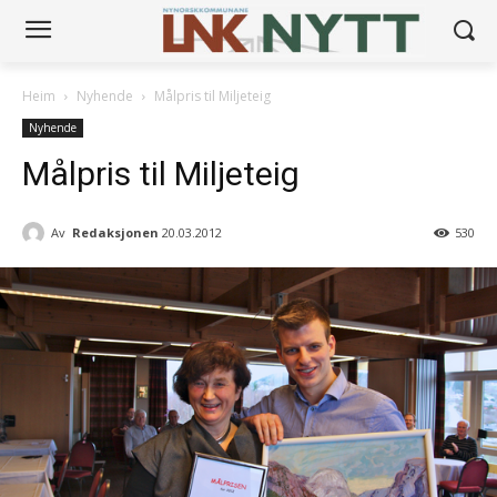
Heim
Nyhende
Målpris til Miljeteig
Nyhende
Målpris til Miljeteig
Av
Redaksjonen
20.03.2012
530