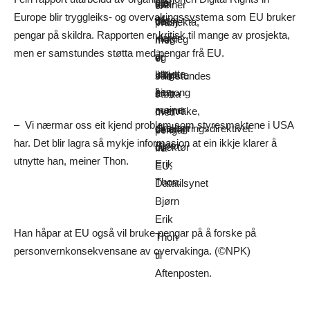
ein
Og
gjer
av
meiner
Europe blir tryggleiks- og overvakingssystema som EU bruker
ikkje
då
det
prosjekta,
Thon.
pengar på skildra. Rapporten er kritisk til mange av prosjekta,
klarer
har
mogleg
men
men er samstundes støtta med pengar frå EU.
å
vi
og
er
utnytte
ikkje
billigare
samstundes
han,
eingong
å
støtta
meiner
nemnt
overvake,
med
– Vi nærmar oss eit kjend problem som styresmaktene i USA
direktør
datalagringsdirektivet.
seier
pengar
har. Det blir lagra så mykje informasjon at ein ikkje klarer å
Bjørn
direktør
frå
utnytte han, meiner Thon.
Erik
i
EU.
Thon.
Datatilsynet
Bjørn
Erik
Han håpar at EU også vil bruke pengar på å forske på
Thon
personvernkonsekvensane av overvakinga. (©NPK)
til
Aftenposten.