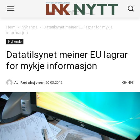
Heim
Nyhende
Datatilsynet meiner EU lagrar for mykje
informasjon
Nyhende
Datatilsynet meiner EU lagrar
for mykje informasjon
Av
Redaksjonen
20.03.2012
498