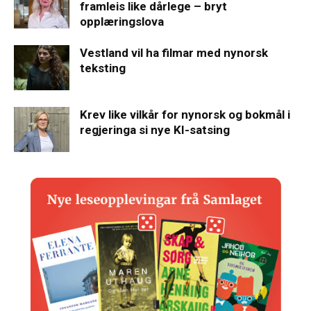
framleis like dårlege – bryt
opplæringslova
Vestland vil ha filmar med nynorsk
teksting
Krev like vilkår for nynorsk og bokmål i
regjeringa si nye KI-satsing