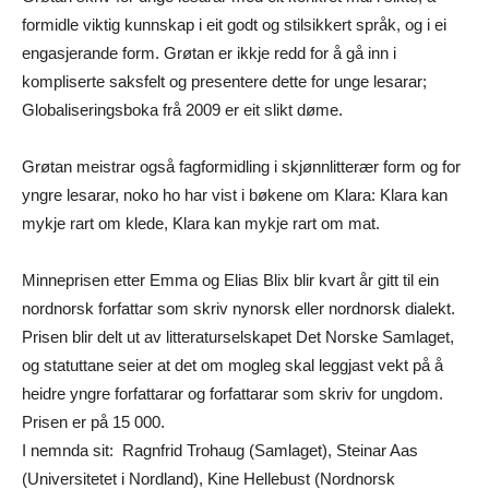
formidle viktig kunnskap i eit godt og stilsikkert språk, og i ei
engasjerande form. Grøtan er ikkje redd for å gå inn i
kompliserte saksfelt og presentere dette for unge lesarar;
Globaliseringsboka frå 2009 er eit slikt døme.
Grøtan meistrar også fagformidling i skjønnlitterær form og for
yngre lesarar, noko ho har vist i bøkene om Klara: Klara kan
mykje rart om klede, Klara kan mykje rart om mat.
Minneprisen etter Emma og Elias Blix blir kvart år gitt til ein
nordnorsk forfattar som skriv nynorsk eller nordnorsk dialekt.
Prisen blir delt ut av litteraturselskapet Det Norske Samlaget,
og statuttane seier at det om mogleg skal leggjast vekt på å
heidre yngre forfattarar og forfattarar som skriv for ungdom.
Prisen er på 15 000.
I nemnda sit: Ragnfrid Trohaug (Samlaget), Steinar Aas
(Universitetet i Nordland), Kine Hellebust (Nordnorsk