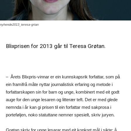
nyhende2013_teresa-grtan
Blixprisen for 2013 går til Teresa Grøtan.
– Årets Blixpris-vinnar er ein kunnskapsrik forfattar, som på
ein framifrå måte nyttar journalistisk erfaring og metode i
forfattarskapen sin for barn og unge, kombinert med eit godt
auge for den unge lesaren og litterær teft. Det er med glede
nemnda i år kan gi prisen til ein forfattar med sakprosa i
porteføljen, noko statuttane nemner spesielt, skriv juryen.
Grøtan skriv for unge lesarar med eit konkret mål i sikte; å