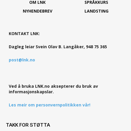
OM LNK
SPRÅKKURS
NYHENDEBREV
LANDSTING
KONTAKT LNK:
Dagleg leiar Svein Olav B. Langåker, 948 75 365
post@lnk.no
Ved å bruka LNK.no aksepterer du bruk av
informasjonskapslar.
Les meir om personvernpolitikken vår!
TAKK FOR STØTTA