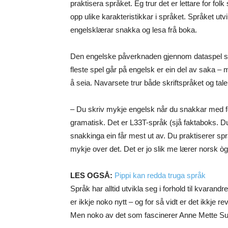
praktisera språket. Eg trur det er lettare for fol
opp ulike karakteristikkar i språket. Språket ut
engelsklærar snakka og lesa frå boka.
Den engelske påverknaden gjennom dataspel skjer
fleste spel går på engelsk er ein del av saka 
å seia. Navarsete trur både skriftspråket og tal
– Du skriv mykje engelsk når du snakkar med fo
gramatisk. Det er L33T-språk (sjå faktaboks. Du
snakkinga ein får mest ut av. Du praktiserer sp
mykje over det. Det er jo slik me lærer norsk òg
LES OGSÅ:
Pippi kan redda truga språk
Språk har alltid utvikla seg i forhold til kvarand
er ikkje noko nytt – og for så vidt er det ikkje r
Men noko av det som fascinerer Anne Mette Sun