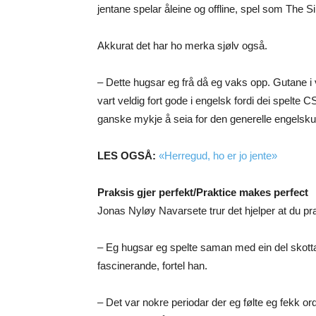
jentane spelar åleine og offline, spel som The S
Akkurat det har ho merka sjølv også.
– Dette hugsar eg frå då eg vaks opp. Gutane i
vart veldig fort gode i engelsk fordi dei spelte 
ganske mykje å seia for den generelle engelskut
LES OGSÅ:
«Herregud, ho er jo jente»
Praksis gjer perfekt/Praktice makes perfect
Jonas Nyløy Navarsete trur det hjelper at du pr
– Eg hugsar eg spelte saman med ein del skottar,
fascinerande, fortel han.
– Det var nokre periodar der eg følte eg fekk o