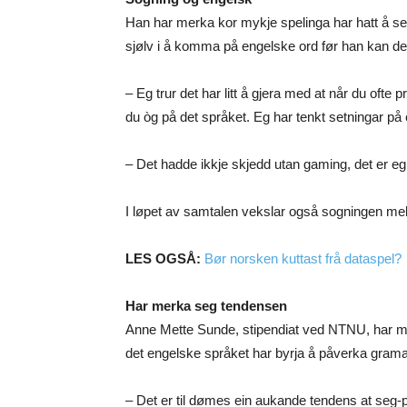
Han har merka kor mykje spelinga har hatt å sei
sjølv i å komma på engelske ord før han kan de
– Eg trur det har litt å gjera med at når du ofte 
du òg på det språket. Eg har tenkt setningar på
– Det hadde ikkje skjedd utan gaming, det er eg s
I løpet av samtalen vekslar også sogningen mel
LES OGSÅ:
Bør norsken kuttast frå dataspel?
Har merka seg tendensen
Anne Mette Sunde, stipendiat ved NTNU, har me
det engelske språket har byrja å påverka gramat
– Det er til dømes ein aukande tendens at seg