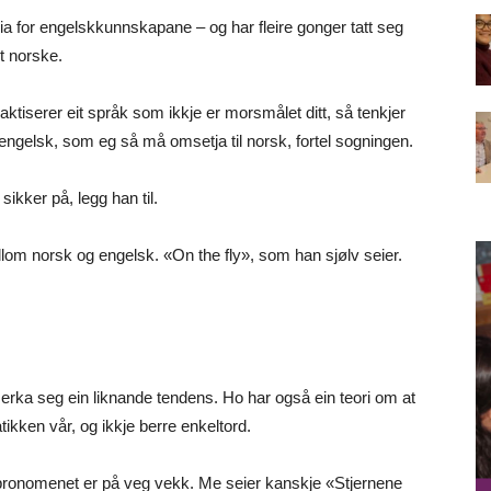
a for engelskkunnskapane – og har fleire gonger tatt seg
t norske.
praktiserer eit språk som ikkje er morsmålet ditt, så tenkjer
 engelsk, som eg så må omsetja til norsk, fortel sogningen.
ikker på, legg han til.
lom norsk og engelsk. «On the fly», som han sjølv seier.
rka seg ein liknande tendens. Ho har også ein teori om at
ikken vår, og ikkje berre enkeltord.
-pronomenet er på veg vekk. Me seier kanskje «Stjernene