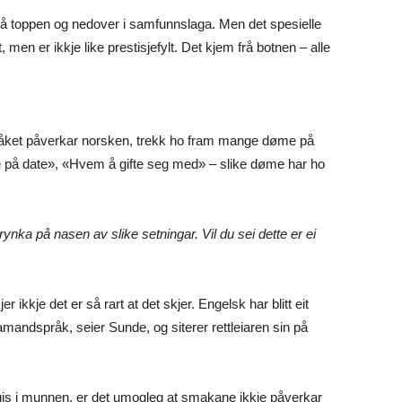
rå toppen og nedover i samfunnslaga. Men det spesielle
en er ikkje like prestisjefylt. Det kjem frå botnen – alle
pråket påverkar norsken, trekk ho fram mange døme på
e på date», «Hvem å gifte seg med» – slike døme har ho
nka på nasen av slike setningar. Vil du sei dette er ei
 ikkje det er så rart at det skjer. Engelsk har blitt eit
framandspråk, seier Sunde, og siterer rettleiaren sin på
gis i munnen, er det umogleg at smakane ikkje påverkar