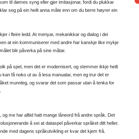
k som til dømes syng eller gjer imitasjonar, fordi du plukkar
viklar seg på ein heilt anna måte enn om du berre høyrer ein
 i fleire ledd. At menyar, mekanikkar og dialog i dei
– men at ein kommuniserer med andre har kanskje like mykje
emålet blir påverka på sine måtar.
lk på spel, men det er modernisert, og stemmer ikkje heilt
 kan få noko ut av å lesa manualar, men eg trur det er
råket munnleg, og svarar det som passar utan å tenka for
.
re, og me har alltid hatt mange låneord frå andre språk. Det
evolusjonerande å sei at dataspel påverkar språket ditt heller.
de med dagens språkutvikling er kvar det kjem frå.