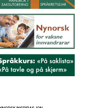
YNORSK INSPIRASJON