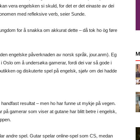
 kan vera engelsken si skuld, for det er det einaste av dei
onomen med refleksive verb, seier Sunde.
ungdom for å snakka om akkurat dette – då tok ho òg føre
M
e (den engelske påverknaden av norsk språk, jour.anm). Eg
 i Oslo om å undersøka gamerar, fordi dei var så gode i
utikken og diskuterte spel på engelsk, sjølv om dei hadde
eit handfast resultat – men ho har funne ut mykje på vegen.
på gamerar som viser at gutane har blitt betre i engelsk,
oppen.
elar andre spel. Gutar spelar online-spel som CS, medan