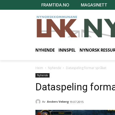
FRAMTIDA.NO
MAGASINETT
NYHENDE
INNSPEL
NYNORSK RESSU
Heim
Nyhende
Dataspeling formar språket
Nyhende
Dataspeling forma
Av
Anders Veberg
19.07.2015