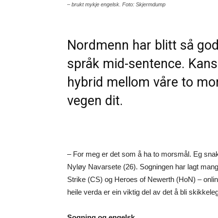
– brukt mykje engelsk. Foto: Skjermdump
Nordmenn har blitt så gode
språk mid-sentence. Kansk
hybrid mellom våre to mo
vegen dit.
– For meg er det som å ha to morsmål. Eg snak
Nyløy Navarsete (26). Sogningen har lagt mang
Strike (CS) og Heroes of Newerth (HoN) – onlin
heile verda er ein viktig del av det å bli skikkele
Sogning og engelsk