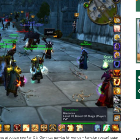
ensen at gutane sparkar ifrå. Gjennom gaming får mange – kanskje spesielt gutar
N