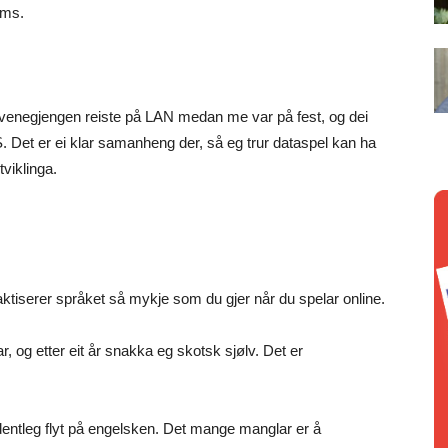
ims.
 venegjengen reiste på LAN medan me var på fest, og dei
CS. Det er ei klar samanheng der, så eg trur dataspel kan ha
viklinga.
aktiserer språket så mykje som du gjer når du spelar online.
 og etter eit år snakka eg skotsk sjølv. Det er
rdentleg flyt på engelsken. Det mange manglar er å