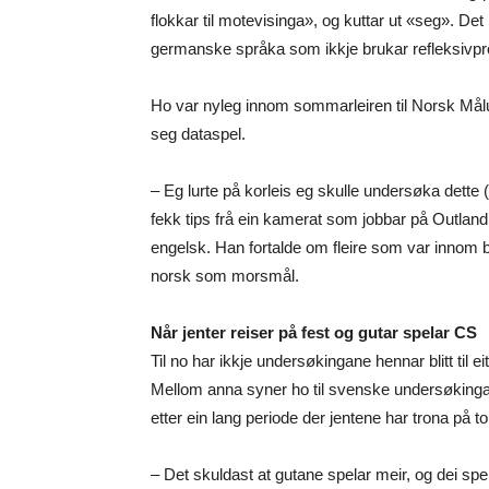
flokkar til motevisinga», og kuttar ut «seg». Det
germanske språka som ikkje brukar refleksivpr
Ho var nyleg innom sommarleiren til Norsk Mål
seg dataspel.
– Eg lurte på korleis eg skulle undersøka dett
fekk tips frå ein kamerat som jobbar på Outland
engelsk. Han fortalde om fleire som var innom b
norsk som morsmål.
Når jenter reiser på fest og gutar spelar CS
Til no har ikkje undersøkingane hennar blitt til 
Mellom anna syner ho til svenske undersøkingar 
etter ein lang periode der jentene har trona på t
– Det skuldast at gutane spelar meir, og dei sp