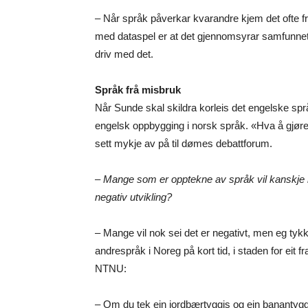
– Når språk påverkar kvarandre kjem det ofte f
med dataspel er at det gjennomsyrar samfunnet, m
driv med det.
Språk frå misbruk
Når Sunde skal skildra korleis det engelske s
engelsk oppbygging i norsk språk. «Hva å gjør
sett mykje av på til dømes debattforum.
– Mange som er opptekne av språk vil kanskje ry
negativ utvikling?
– Mange vil nok sei det er negativt, men eg tykkjer
andrespråk i Noreg på kort tid, i staden for eit 
NTNU:
– Om du tek ein jordbærtyggis og ein banantyg