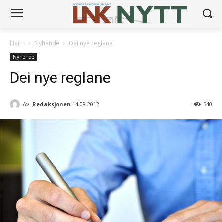
Heim
Nyhende
Dei nye reglane
Nyhende
Dei nye reglane
Av
Redaksjonen
14.08.2012
540