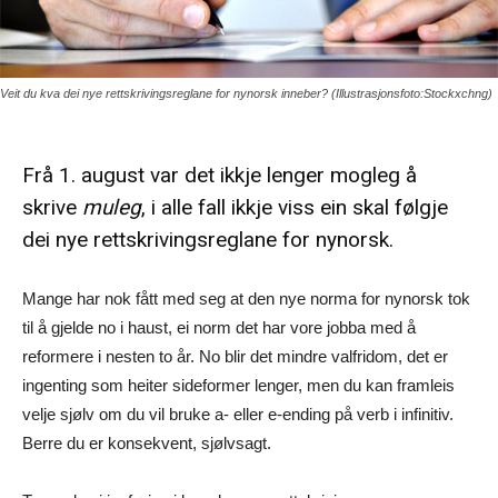
Veit du kva dei nye rettskrivingsreglane for nynorsk inneber? (Illustrasjonsfoto:Stockxchng)
Frå 1. august var det ikkje lenger mogleg å
skrive
muleg
, i alle fall ikkje viss ein skal følgje
dei nye rettskrivingsreglane for nynorsk.
Mange har nok fått med seg at den nye norma for nynorsk tok
til å gjelde no i haust, ei norm det har vore jobba med å
reformere i nesten to år. No blir det mindre valfridom, det er
ingenting som heiter sideformer lenger, men du kan framleis
velje sjølv om du vil bruke a- eller e-ending på verb i infinitiv.
Berre du er konsekvent, sjølvsagt.