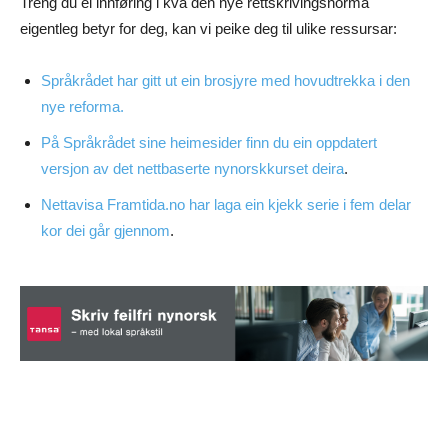
Treng du ei innføring i kva den nye rettskrivingsnorma
eigentleg betyr for deg, kan vi peike deg til ulike ressursar:
Språkrådet har gitt ut ein brosjyre med hovudtrekka i den
nye reforma.
På Språkrådet sine heimesider finn du ein oppdatert
versjon av det nettbaserte nynorskkurset deira
.
Nettavisa Framtida.no har laga ein kjekk serie i fem delar
kor dei går gjennom
.