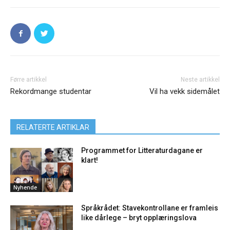
Førre artikkel
Neste artikkel
Rekordmange studentar
Vil ha vekk sidemålet
RELATERTE ARTIKLAR
Programmet for Litteraturdagane er
klart!
Nyhende
Språkrådet: Stavekontrollane er framleis
like dårlege – bryt opplæringslova