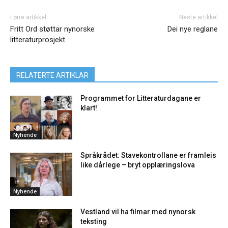
Førre artikkel
Neste artikkel
Fritt Ord støttar nynorske
Dei nye reglane
litteraturprosjekt
RELATERTE ARTIKLAR
Programmet for Litteraturdagane er
klart!
Nyhende
Språkrådet: Stavekontrollane er framleis
like dårlege – bryt opplæringslova
Nyhende
Vestland vil ha filmar med nynorsk
teksting