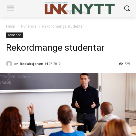
Heim
Nyhende
Rekordmange studentar
Nyhende
Rekordmange studentar
Av
Redaksjonen
14.08.2012
525