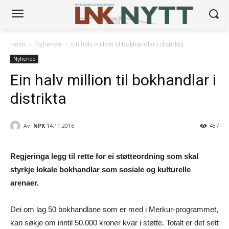
Heim
Nyhende
Ein halv million til bokhandlar i distrikta
Nyhende
Ein halv million til bokhandlar i
distrikta
Av
NPK
14.11.2016
487
Regjeringa legg til rette for ei støtteordning som skal
styrkje lokale bokhandlar som sosiale og kulturelle
arenaer.
Dei om lag 50 bokhandlane som er med i Merkur-programmet,
kan søkje om inntil 50.000 kroner kvar i støtte. Totalt er det sett